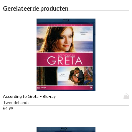
Gerelateerde producten
D
According to Greta – Blu-ray
i
Tweedehands
t
€
4,99
p
r
o