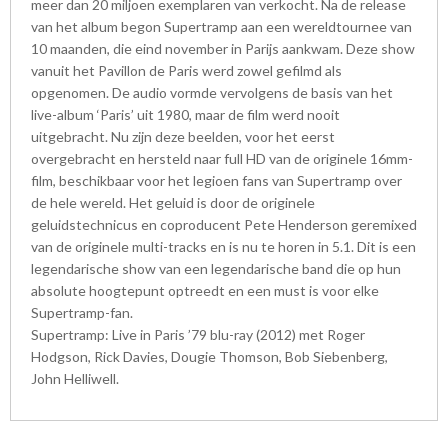
meer dan 20 miljoen exemplaren van verkocht. Na de release
van het album begon Supertramp aan een wereldtournee van
10 maanden, die eind november in Parijs aankwam. Deze show
vanuit het Pavillon de Paris werd zowel gefilmd als
opgenomen. De audio vormde vervolgens de basis van het
live-album ‘Paris’ uit 1980, maar de film werd nooit
uitgebracht. Nu zijn deze beelden, voor het eerst
overgebracht en hersteld naar full HD van de originele 16mm-
film, beschikbaar voor het legioen fans van Supertramp over
de hele wereld. Het geluid is door de originele
geluidstechnicus en coproducent Pete Henderson geremixed
van de originele multi-tracks en is nu te horen in 5.1. Dit is een
legendarische show van een legendarische band die op hun
absolute hoogtepunt optreedt en een must is voor elke
Supertramp-fan.
Supertramp: Live in Paris ’79 blu-ray (2012) met Roger
Hodgson, Rick Davies, Dougie Thomson, Bob Siebenberg,
John Helliwell.