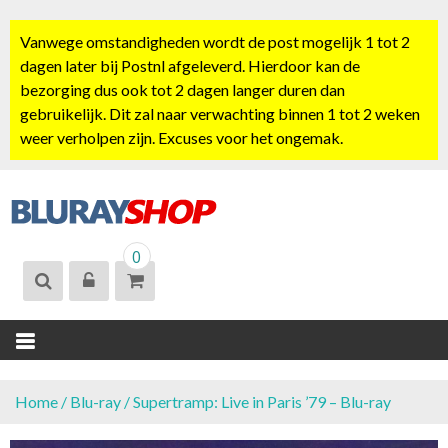
S
k
Vanwege omstandigheden wordt de post mogelijk 1 tot 2
i
dagen later bij Postnl afgeleverd. Hierdoor kan de
p
bezorging dus ook tot 2 dagen langer duren dan
t
gebruikelijk. Dit zal naar verwachting binnen 1 tot 2 weken
o
weer verholpen zijn. Excuses voor het ongemak.
c
o
n
t
BLURAYSHOP.
e
0
NL
n
t
Home
/
Blu-ray
/ Supertramp: Live in Paris ’79 – Blu-ray