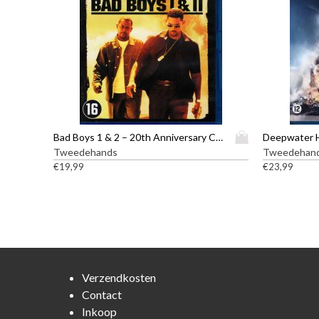
D
Bad Boys 1 & 2 – 20th Anniversary Collection – Blu-ray
Deepwater H
i
Tweedehands
Tweedehan
t
€
19,99
€
23,99
p
r
o
d
u
c
t
Verzendkosten
h
Contact
e
Inkoop
e