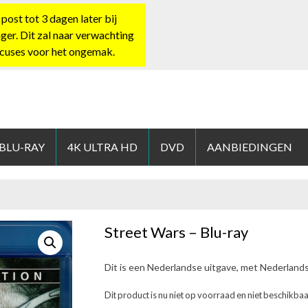
st tot 3 dagen later bij
nger. Dit zal naar verwachting
xcuses voor het ongemak.
HOP.NL
 BLU-RAY
4K ULTRA HD
DVD
AANBIEDINGEN
Street Wars – Blu-ray
Dit is een Nederlandse uitgave, met Nederland
Dit product is nu niet op voorraad en niet beschikbaa