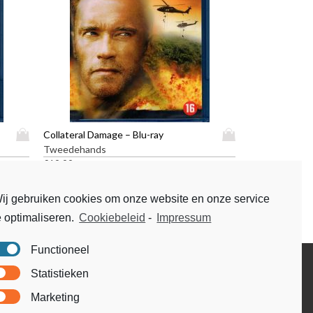
D
D
Collateral Damage – Blu-ray
i
i
Tweedehands
t
t
€
19,99
p
p
r
r
ij gebruiken cookies om onze website en onze service
o
o
e optimaliseren.
Cookiebeleid
-
Impressum
d
d
u
u
c
c
Functioneel
t
t
Disclaimer
Statistieken
h
h
Voorwaarden & condities
e
e
Marketing
e
e