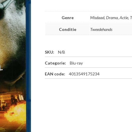
Genre
Misdaad, Drama, Actie, Th
Conditie
Tweedehands
SKU:
N/B
Categorie:
Blu-ray
EAN code:
4013549175234