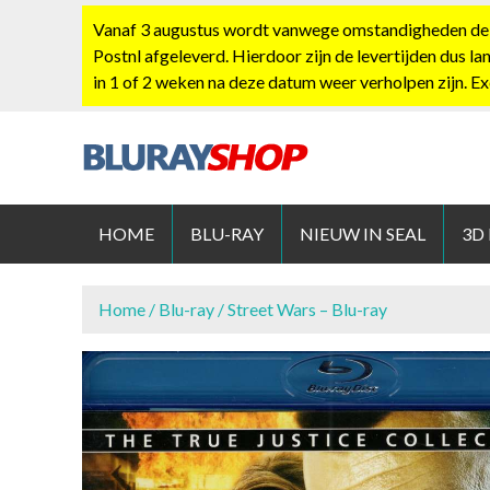
S
Vanaf 3 augustus wordt vanwege omstandigheden de po
k
Postnl afgeleverd. Hierdoor zijn de levertijden dus la
i
in 1 of 2 weken na deze datum weer verholpen zijn. E
p
t
o
c
BLURAYS
o
n
HOME
BLU-RAY
NIEUW IN SEAL
3D
t
e
n
Home
/
Blu-ray
/ Street Wars – Blu-ray
t