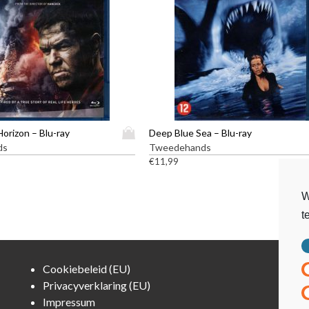
D
orizon – Blu-ray
Deep Blue Sea – Blu-ray
i
ds
Tweedehands
t
€
11,99
p
r
W
o
t
d
u
c
t
Cookiebeleid (EU)
h
Privacyverklaring (EU)
e
Impressum
e