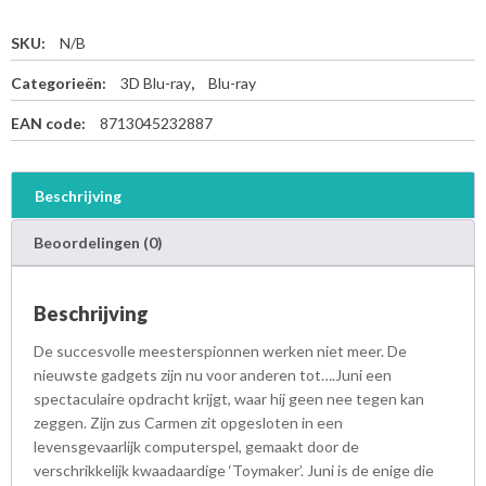
SKU:
N/B
Categorieën:
3D Blu-ray
,
Blu-ray
EAN code:
8713045232887
Beschrijving
Beoordelingen (0)
Beschrijving
De succesvolle meesterspionnen werken niet meer. De
nieuwste gadgets zijn nu voor anderen tot….Juni een
spectaculaire opdracht krijgt, waar hij geen nee tegen kan
zeggen. Zijn zus Carmen zit opgesloten in een
levensgevaarlijk computerspel, gemaakt door de
verschrikkelijk kwaadaardige ‘Toymaker’. Juni is de enige die