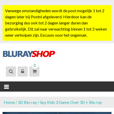
S
k
Vanwege omstandigheden wordt de post mogelijk 1 tot 2
i
dagen later bij Postnl afgeleverd. Hierdoor kan de
p
bezorging dus ook tot 2 dagen langer duren dan
t
gebruikelijk. Dit zal naar verwachting binnen 1 tot 2 weken
o
weer verholpen zijn. Excuses voor het ongemak.
c
o
n
t
BLURAYSHOP.
e
0
NL
n
t
Home
/
3D Blu-ray
/ Spy Kids 3 Game Over 3D + Blu-ray