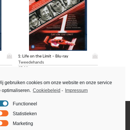
D
D
1: Life on the Limit – Blu-ray
i
i
Tweedehands
t
t
€
7,99
p
p
r
r
ij gebruiken cookies om onze website en onze service
o
o
e optimaliseren.
Cookiebeleid
-
Impressum
d
d
u
u
c
c
Functioneel
t
t
Disclaimer
Statistieken
h
h
Voorwaarden & condities
e
e
Marketing
e
e