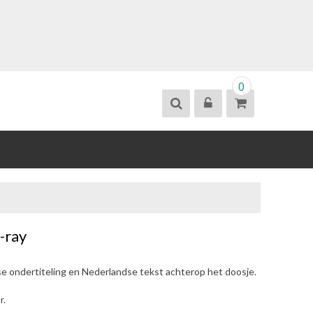
0
-ray
se ondertiteling en Nederlandse tekst achterop het doosje.
r.