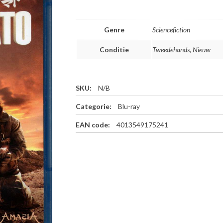
Genre
Sciencefiction
Conditie
Tweedehands, Nieuw
SKU:
N/B
Categorie:
Blu-ray
EAN code:
4013549175241