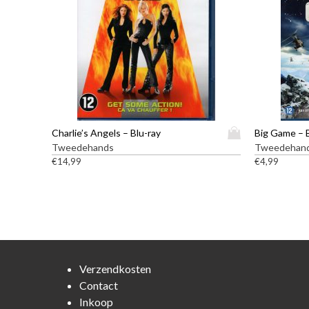
D
Charlie’s Angels – Blu-ray
Big Game – 
i
Tweedehands
Tweedehan
t
€
14,99
€
4,99
p
r
o
d
u
c
t
Verzendkosten
h
Contact
e
Inkoop
e