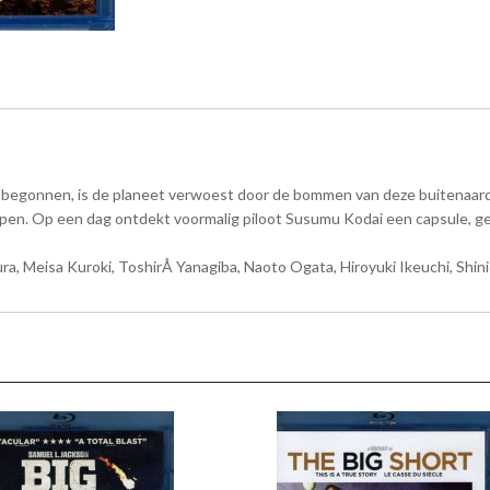
arde begonnen, is de planeet verwoest door de bommen van deze buitena
en. Op een dag ontdekt voormalig piloot Susumu Kodai een capsule, ges
, Meisa Kuroki, ToshirÅ Yanagiba, Naoto Ogata, Hiroyuki Ikeuchi, Shini