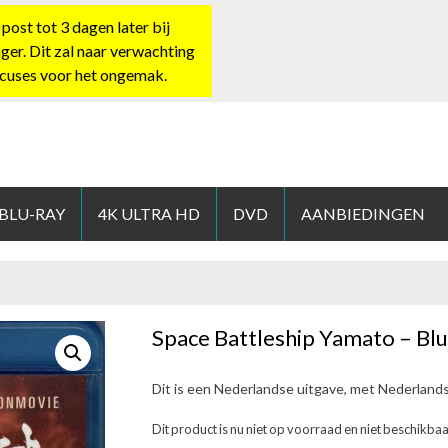
st tot 3 dagen later bij
nger. Dit zal naar verwachting
xcuses voor het ongemak.
HOP.NL
 BLU-RAY
4K ULTRA HD
DVD
AANBIEDINGEN
Space Battleship Yamato – Blu
Dit is een Nederlandse uitgave, met Nederland
Dit product is nu niet op voorraad en niet beschikbaa