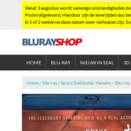
S
Vanaf 3 augustus wordt vanwege omstandigheden de po
k
Postnl afgeleverd. Hierdoor zijn de levertijden dus la
i
in 1 of 2 weken na deze datum weer verholpen zijn. E
p
t
o
c
BLURAYS
o
n
HOME
BLU-RAY
NIEUW IN SEAL
3D
t
e
n
Home
/
Blu-ray
/ Space Battleship Yamato – Blu-ray
t