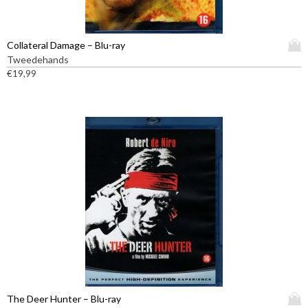
D
Collateral Damage – Blu-ray
i
Tweedehands
t
€
19,99
p
r
o
d
u
c
t
h
e
e
f
t
m
e
e
D
The Deer Hunter – Blu-ray
r