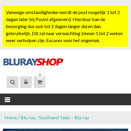
S
k
Vanwege omstandigheden wordt de post mogelijk 1 tot 2
i
dagen later bij Postnl afgeleverd. Hierdoor kan de
p
bezorging dus ook tot 2 dagen langer duren dan
t
gebruikelijk. Dit zal naar verwachting binnen 1 tot 2 weken
o
weer verholpen zijn. Excuses voor het ongemak.
c
o
n
t
BLURAYSHOP.
e
0
NL
n
t
Home
/
Blu-ray
/ Southland Tales – Blu-ray