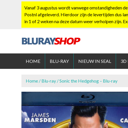
S
Vanaf 3 augustus wordt vanwege omstandigheden de po
k
Postnl afgeleverd. Hierdoor zijn de levertijden dus la
i
in 1 of 2 weken na deze datum weer verholpen zijn. E
p
t
o
c
BLURAYS
o
n
HOME
BLU-RAY
NIEUW IN SEAL
3D
t
e
n
Home
/
Blu-ray
/ Sonic the Hedgehog – Blu-ray
t