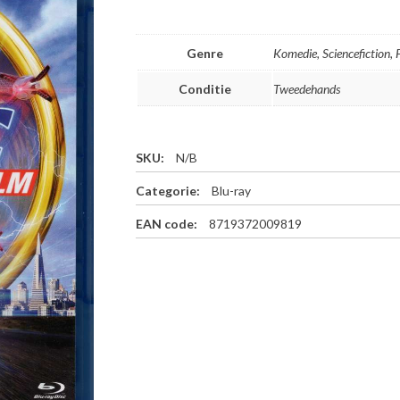
Genre
Komedie, Sciencefiction, 
Conditie
Tweedehands
SKU:
N/B
Categorie:
Blu-ray
EAN code:
8719372009819