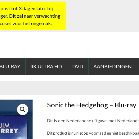
st tot 3 dagen later bij
nger. Dit zal naar verwachting
xcuses voor het ongemak.
HOP.NL
 BLU-RAY
4K ULTRA HD
DVD
AANBIEDINGEN
Sonic the Hedgehog – Blu-ray
Dit is een Nederlandse uitgave, met Nederland
Dit product is nu niet op voorraad en niet beschikbaa