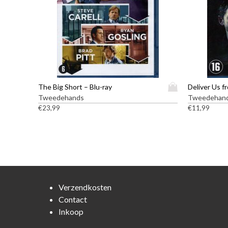
D
The Big Short – Blu-ray
Deliver Us fr
i
Tweedehands
Tweedehan
t
€
23,99
€
11,99
p
r
o
d
u
c
t
Verzendkosten
h
Contact
e
Inkoop
e
f