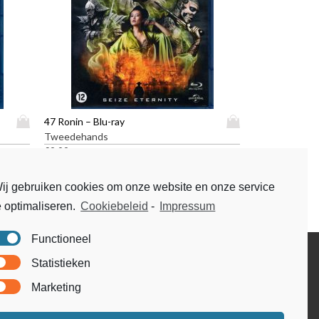
D
D
47 Ronin – Blu-ray
i
i
Tweedehands
t
t
€
9,99
p
p
r
r
ij gebruiken cookies om onze website en onze service
o
o
e optimaliseren.
Cookiebeleid
-
Impressum
d
d
u
u
c
c
Functioneel
t
t
Disclaimer
Statistieken
h
h
Voorwaarden & condities
e
e
Marketing
e
e
f
f