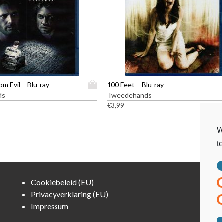
D
om Evil – Blu-ray
100 Feet – Blu-ray
i
ds
Tweedehands
t
€
3,99
p
r
W
o
t
d
u
c
t
Cookiebeleid (EU)
h
Privacyverklaring (EU)
e
Impressum
e
f