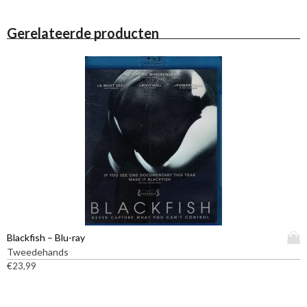
Gerelateerde producten
D
Blackfish – Blu-ray
i
Tweedehands
t
€
23,99
p
r