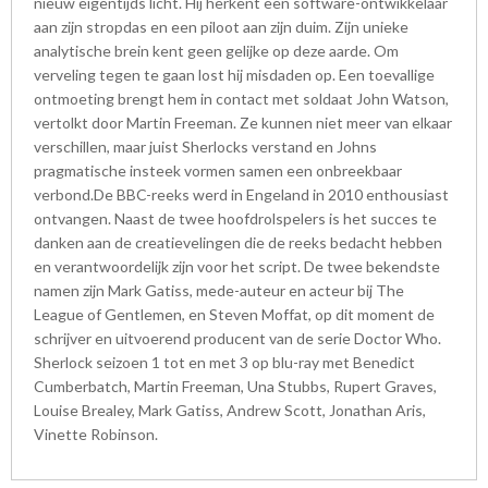
nieuw eigentijds licht. Hij herkent een software-ontwikkelaar
aan zijn stropdas en een piloot aan zijn duim. Zijn unieke
analytische brein kent geen gelijke op deze aarde. Om
verveling tegen te gaan lost hij misdaden op. Een toevallige
ontmoeting brengt hem in contact met soldaat John Watson,
vertolkt door Martin Freeman. Ze kunnen niet meer van elkaar
verschillen, maar juist Sherlocks verstand en Johns
pragmatische insteek vormen samen een onbreekbaar
verbond.De BBC-reeks werd in Engeland in 2010 enthousiast
ontvangen. Naast de twee hoofdrolspelers is het succes te
danken aan de creatievelingen die de reeks bedacht hebben
en verantwoordelijk zijn voor het script. De twee bekendste
namen zijn Mark Gatiss, mede-auteur en acteur bij The
League of Gentlemen, en Steven Moffat, op dit moment de
schrijver en uitvoerend producent van de serie Doctor Who.
Sherlock seizoen 1 tot en met 3 op blu-ray met Benedict
Cumberbatch, Martin Freeman, Una Stubbs, Rupert Graves,
Louise Brealey, Mark Gatiss, Andrew Scott, Jonathan Aris,
Vinette Robinson.