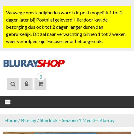
S
k
Vanwege omstandigheden wordt de post mogelijk 1 tot 2
i
dagen later bij Postnl afgeleverd. Hierdoor kan de
p
bezorging dus ook tot 2 dagen langer duren dan
t
gebruikelijk. Dit zal naar verwachting binnen 1 tot 2 weken
o
weer verholpen zijn. Excuses voor het ongemak.
c
o
n
t
BLURAYSHOP.
e
0
NL
n
t
Home
/
Blu-ray
/ Sherlock – Seizoen 1, 2 en 3 – Blu-ray