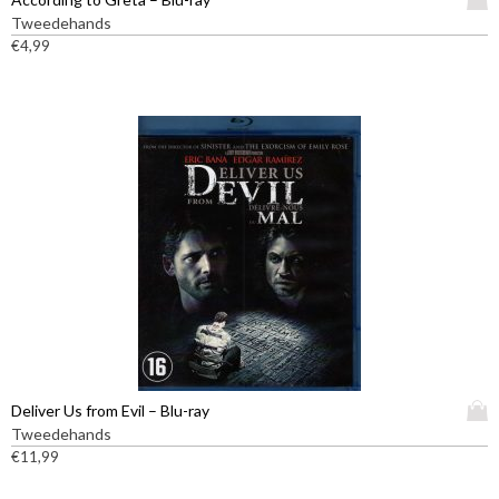
i
Tweedehands
t
€
4,99
p
r
o
d
u
c
t
h
e
e
f
t
m
e
e
D
Deliver Us from Evil – Blu-ray
r
i
Tweedehands
d
t
€
11,99
e
p
r