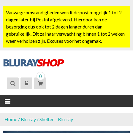
S
k
Vanwege omstandigheden wordt de post mogelijk 1 tot 2
i
dagen later bij Postnl afgeleverd. Hierdoor kan de
p
bezorging dus ook tot 2 dagen langer duren dan
t
gebruikelijk. Dit zal naar verwachting binnen 1 tot 2 weken
o
weer verholpen zijn. Excuses voor het ongemak.
c
o
n
t
BLURAYSHOP.
e
0
NL
n
t
Home
/
Blu-ray
/ Shelter – Blu-ray