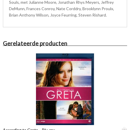
Souls, met Julianne Moore, Jonathan Rhys Meyers, Jeffrey
DeMunn, Frances Conroy, Nate Corddry, Brooklynn Proulx,
Brian Anthony Wilson, Joyce Feurring, Steven Rishard.
Gerelateerde producten
D
According to Greta – Blu-ray