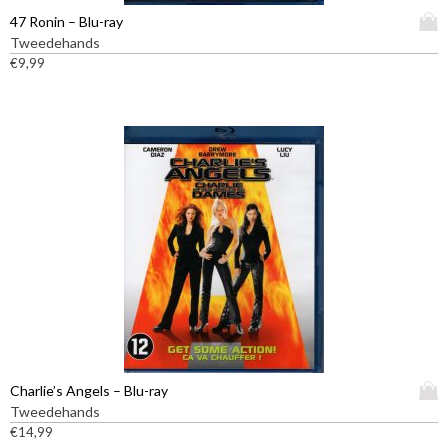
D
47 Ronin – Blu-ray
i
Tweedehands
t
€
9,99
p
r
o
d
u
c
t
h
e
e
f
t
m
e
e
D
Charlie’s Angels – Blu-ray
r
i
Tweedehands
d
t
€
14,99
e