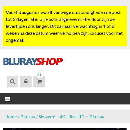
S
k
Vanaf 3 augustus wordt vanwege omstandigheden de post
i
tot 3 dagen later bij Postnl afgeleverd. Hierdoor zijn de
p
levertijden dus langer. Dit zal naar verwachting in 1 of 2
t
weken na deze datum weer verholpen zijn. Excuses voor het
o
ongemak.
c
o
n
t
BLURAYSHOP.
e
0
NL
n
t
Home
/
Blu-ray
/ Shazam! – 4K Ultra HD + Blu-ray