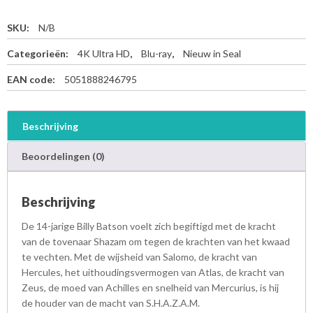
SKU:
N/B
Categorieën:
4K Ultra HD
,
Blu-ray
,
Nieuw in Seal
EAN code:
5051888246795
Beschrijving
Beoordelingen (0)
Beschrijving
De 14-jarige Billy Batson voelt zich begiftigd met de kracht
van de tovenaar Shazam om tegen de krachten van het kwaad
te vechten. Met de wijsheid van Salomo, de kracht van
Hercules, het uithoudingsvermogen van Atlas, de kracht van
Zeus, de moed van Achilles en snelheid van Mercurius, is hij
de houder van de macht van S.H.A.Z.A.M.