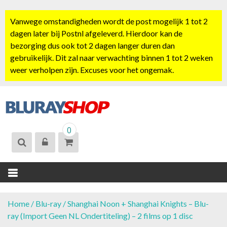
S
k
Vanwege omstandigheden wordt de post mogelijk 1 tot 2
i
dagen later bij Postnl afgeleverd. Hierdoor kan de
p
bezorging dus ook tot 2 dagen langer duren dan
t
gebruikelijk. Dit zal naar verwachting binnen 1 tot 2 weken
o
weer verholpen zijn. Excuses voor het ongemak.
c
o
n
t
BLURAYSHOP.
e
0
NL
n
t
Home
/
Blu-ray
/ Shanghai Noon + Shanghai Knights – Blu-
ray (Import Geen NL Ondertiteling) – 2 films op 1 disc