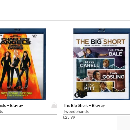
D
gels – Blu-ray
The Big Short – Blu-ray
i
ds
Tweedehands
t
€
23,99
p
r