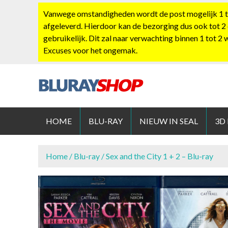
S
Vanwege omstandigheden wordt de post mogelijk 1 tot
k
afgeleverd. Hierdoor kan de bezorging dus ook tot 2
i
gebruikelijk. Dit zal naar verwachting binnen 1 tot 2
p
Excuses voor het ongemak.
t
o
c
o
BLURAYS
n
t
HOME
BLU-RAY
NIEUW IN SEAL
3D
e
n
t
Home
/
Blu-ray
/ Sex and the City 1 + 2 – Blu-ray