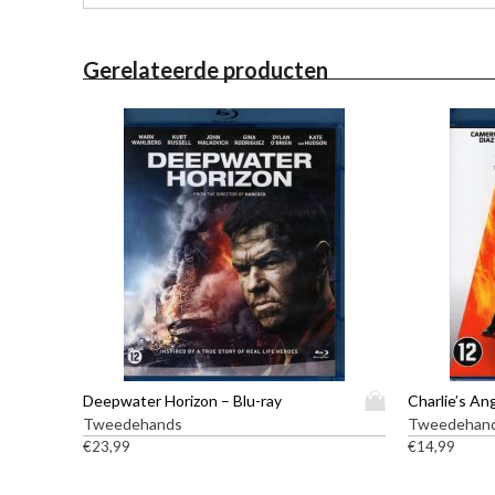
Gerelateerde producten
D
Deepwater Horizon – Blu-ray
Charlie’s An
i
Tweedehands
Tweedehan
t
€
23,99
€
14,99
p
r