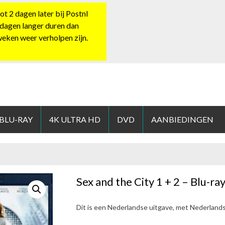
 2 dagen later bij Postnl
 dagen langer duren dan
 weken weer verholpen zijn.
HOP.NL
 BLU-RAY
4K ULTRA HD
DVD
AANBIEDINGEN
Sex and the City 1 + 2 – Blu-ra
Dit is een Nederlandse uitgave, met Nederland