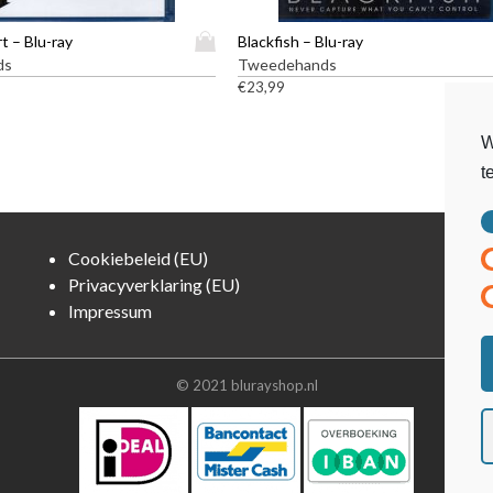
D
t – Blu-ray
Blackfish – Blu-ray
i
ds
Tweedehands
t
€
23,99
p
r
W
o
t
d
u
c
t
Cookiebeleid (EU)
h
Privacyverklaring (EU)
e
Impressum
e
f
t
m
© 2021 blurayshop.nl
e
e
r
d