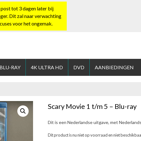
st tot 3 dagen later bij
nger. Dit zal naar verwachting
xcuses voor het ongemak.
HOP.NL
 BLU-RAY
4K ULTRA HD
DVD
AANBIEDINGEN
Scary Movie 1 t/m 5 – Blu-ray
Dit is een Nederlandse uitgave, met Nederland
Dit product is nu niet op voorraad en niet beschikbaa