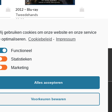
D
D
2012 – Blu-ray
i
i
Tweedehands
t
t
€
2,99
p
p
r
r
ij gebruiken cookies om onze website en onze service
o
o
e optimaliseren.
Cookiebeleid
-
Impressum
d
d
u
u
Functioneel
c
c
t
t
Disclaimer
Statistieken
h
h
Voorwaarden & condities
e
e
Marketing
e
e
f
f
t
t
Alles accepteren
m
m
e
e
e
e
Voorkeuren bewaren
r
r
d
d