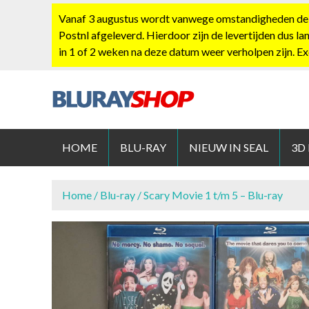
S
Vanaf 3 augustus wordt vanwege omstandigheden de po
k
Postnl afgeleverd. Hierdoor zijn de levertijden dus la
i
in 1 of 2 weken na deze datum weer verholpen zijn. E
p
t
o
c
BLURAYS
o
n
HOME
BLU-RAY
NIEUW IN SEAL
3D
t
e
n
Home
/
Blu-ray
/ Scary Movie 1 t/m 5 – Blu-ray
t