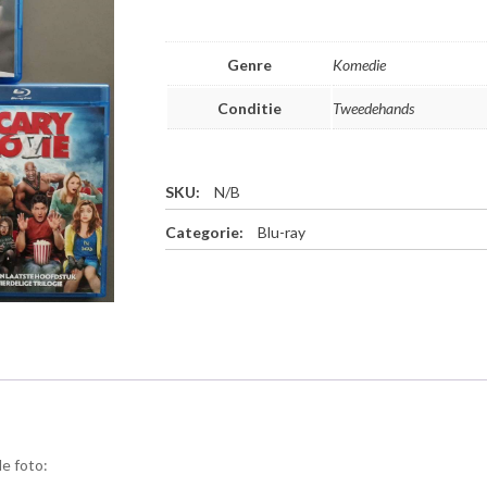
Genre
Komedie
Conditie
Tweedehands
SKU:
N/B
Categorie:
Blu-ray
de foto: