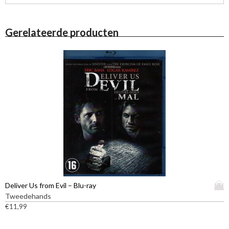
Gerelateerde producten
D
Deliver Us from Evil – Blu-ray
i
Tweedehands
t
€
11,99
p
r