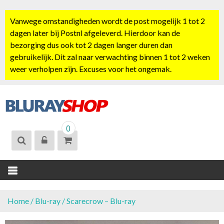
S
k
Vanwege omstandigheden wordt de post mogelijk 1 tot 2
i
dagen later bij Postnl afgeleverd. Hierdoor kan de
p
bezorging dus ook tot 2 dagen langer duren dan
t
gebruikelijk. Dit zal naar verwachting binnen 1 tot 2 weken
o
weer verholpen zijn. Excuses voor het ongemak.
c
o
n
t
BLURAYSHOP.
e
0
NL
n
t
Home
/
Blu-ray
/ Scarecrow – Blu-ray