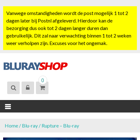
S
k
Vanwege omstandigheden wordt de post mogelijk 1 tot 2
i
dagen later bij Postnl afgeleverd. Hierdoor kan de
p
bezorging dus ook tot 2 dagen langer duren dan
t
gebruikelijk. Dit zal naar verwachting binnen 1 tot 2 weken
o
weer verholpen zijn. Excuses voor het ongemak.
c
o
n
t
BLURAYSHOP.
e
0
NL
n
t
Home
/
Blu-ray
/ Rupture – Blu-ray