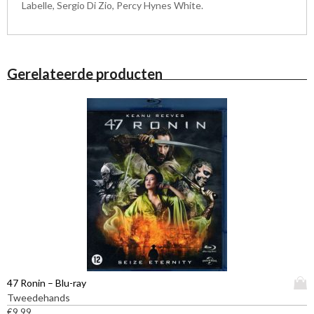
Labelle, Sergio Di Zio, Percy Hynes White.
Gerelateerde producten
D
47 Ronin – Blu-ray
i
Tweedehands
t
€
9,99