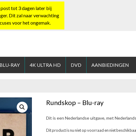
st tot 3 dagen later bij
nger. Dit zal naar verwachting
xcuses voor het ongemak.
HOP.NL
 BLU-RAY
4K ULTRA HD
DVD
AANBIEDINGEN
Rundskop – Blu-ray
Dit is een Nederlandse uitgave, met Nederland
Dit product is nu niet op voorraad en niet beschikbaa