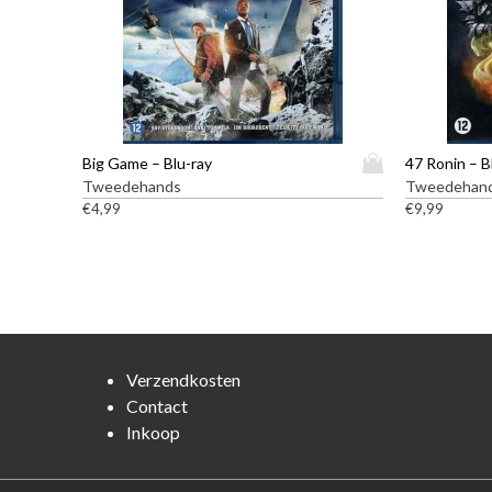
D
Big Game – Blu-ray
47 Ronin – B
i
Tweedehands
Tweedehan
t
€
4,99
€
9,99
p
r
o
d
u
c
t
Verzendkosten
h
Contact
e
Inkoop
e
f
t