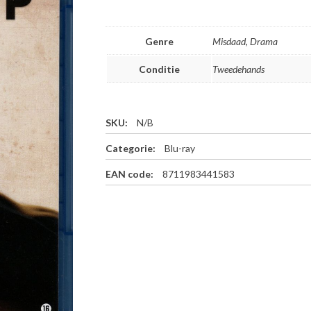
Genre
Misdaad, Drama
Conditie
Tweedehands
SKU:
N/B
Categorie:
Blu-ray
EAN code:
8711983441583