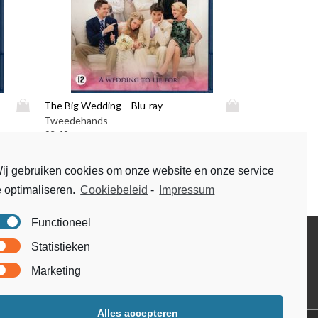
D
D
The Big Wedding – Blu-ray
i
i
Tweedehands
t
t
€
3,49
p
p
r
r
ij gebruiken cookies om onze website en onze service
o
o
e optimaliseren.
Cookiebeleid
-
Impressum
d
d
u
u
c
c
Functioneel
t
t
Disclaimer
Statistieken
h
h
Voorwaarden & condities
e
e
Marketing
e
e
f
f
t
t
Alles accepteren