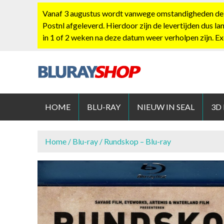
S
Vanaf 3 augustus wordt vanwege omstandigheden de po
k
Postnl afgeleverd. Hierdoor zijn de levertijden dus la
i
in 1 of 2 weken na deze datum weer verholpen zijn. E
p
t
o
c
BLURAYS
o
n
HOME
BLU-RAY
NIEUW IN SEAL
3D
t
e
n
Home
/
Blu-ray
/ Rundskop – Blu-ray
t