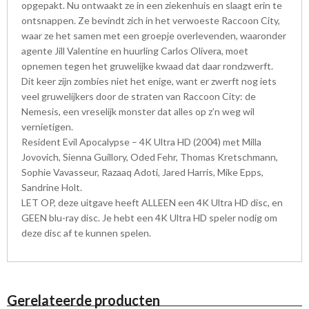
opgepakt. Nu ontwaakt ze in een ziekenhuis en slaagt erin te
ontsnappen. Ze bevindt zich in het verwoeste Raccoon City,
waar ze het samen met een groepje overlevenden, waaronder
agente Jill Valentine en huurling Carlos Olivera, moet
opnemen tegen het gruwelijke kwaad dat daar rondzwerft.
Dit keer zijn zombies niet het enige, want er zwerft nog iets
veel gruwelijkers door de straten van Raccoon City: de
Nemesis, een vreselijk monster dat alles op z’n weg wil
vernietigen.
Resident Evil Apocalypse – 4K Ultra HD (2004) met Milla
Jovovich, Sienna Guillory, Oded Fehr, Thomas Kretschmann,
Sophie Vavasseur, Razaaq Adoti, Jared Harris, Mike Epps,
Sandrine Holt.
LET OP, deze uitgave heeft ALLEEN een 4K Ultra HD disc, en
GEEN blu-ray disc. Je hebt een 4K Ultra HD speler nodig om
deze disc af te kunnen spelen.
Gerelateerde producten