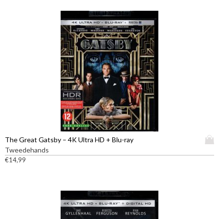
D
The Great Gatsby – 4K Ultra HD + Blu-ray
i
Tweedehands
t
€
14,99
p
r
o
d
u