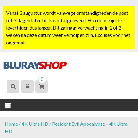
S
k
Vanaf 3 augustus wordt vanwege omstandigheden de post
i
tot 3 dagen later bij Postnl afgeleverd. Hierdoor zijn de
p
levertijden dus langer. Dit zal naar verwachting in 1 of 2
t
weken na deze datum weer verholpen zijn. Excuses voor het
o
ongemak.
c
o
n
t
BLURAYSHOP.
e
0
NL
n
t
Home
/
4K Ultra HD
/ Resident Evil Apocalypse – 4K Ultra
HD