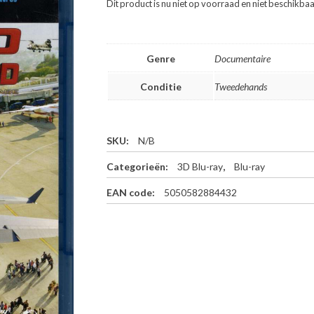
Dit product is nu niet op voorraad en niet beschikbaa
Genre
Documentaire
Conditie
Tweedehands
SKU:
N/B
Categorieën:
3D Blu-ray
,
Blu-ray
EAN code:
5050582884432