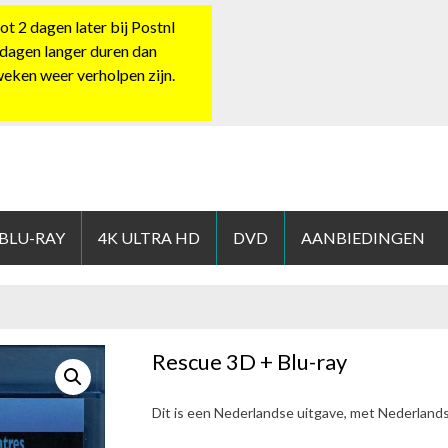
 2 dagen later bij Postnl
 dagen langer duren dan
 weken weer verholpen zijn.
HOP.NL
 BLU-RAY
4K ULTRA HD
DVD
AANBIEDINGEN
Rescue 3D + Blu-ray
Dit is een Nederlandse uitgave, met Nederland