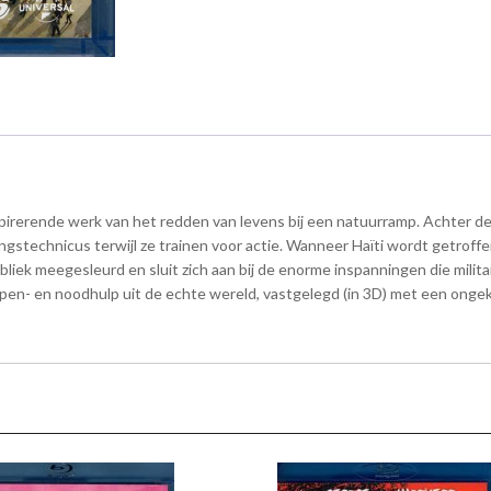
pirerende werk van het redden van levens bij een natuurramp. Achter de
ngstechnicus terwijl ze trainen voor actie. Wanneer Haïti wordt getrof
iek meegesleurd en sluit zich aan bij de enorme inspanningen die militai
pen- en noodhulp uit de echte wereld, vastgelegd (in 3D) met een onge