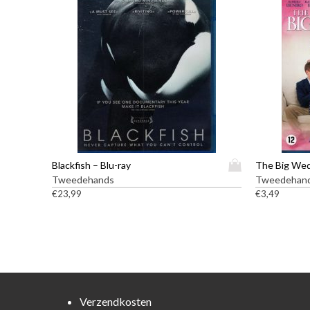
D
Blackfish – Blu-ray
The Big Wed
i
Tweedehands
Tweedehan
t
€
23,99
€
3,49
p
r
o
d
u
c
t
Verzendkosten
h