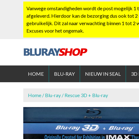
S
Vanwege omstandigheden wordt de post mogelijk 1 tot
k
afgeleverd. Hierdoor kan de bezorging dus ook tot 2
i
gebruikelijk. Dit zal naar verwachting binnen 1 tot 2
p
Excuses voor het ongemak.
t
o
c
o
BLURAYS
n
t
HOME
BLU-RAY
NIEUW IN SEAL
3D
e
n
t
Home
/
Blu-ray
/ Rescue 3D + Blu-ray