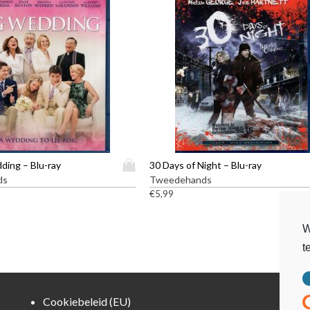
D
ding – Blu-ray
30 Days of Night – Blu-ray
i
ds
Tweedehands
t
€
5,99
p
r
W
o
t
d
u
c
t
Cookiebeleid (EU)
h