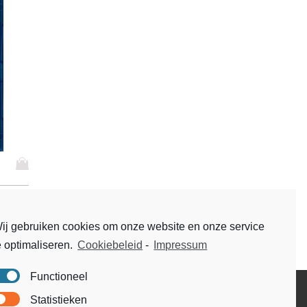
D
i
t
p
r
ij gebruiken cookies om onze website en onze service
o
e optimaliseren.
Cookiebeleid
-
Impressum
d
u
c
Functioneel
t
Disclaimer
Statistieken
h