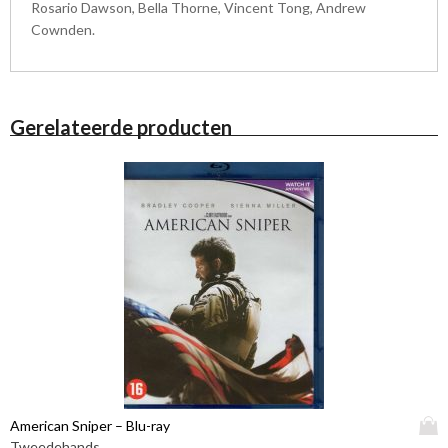
Rosario Dawson, Bella Thorne, Vincent Tong, Andrew
Cownden.
Gerelateerde producten
D
American Sniper – Blu-ray
i
Tweedehands