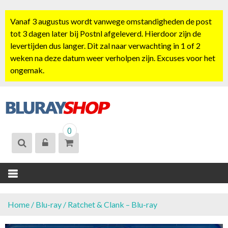
S
k
Vanaf 3 augustus wordt vanwege omstandigheden de post
i
tot 3 dagen later bij Postnl afgeleverd. Hierdoor zijn de
p
levertijden dus langer. Dit zal naar verwachting in 1 of 2
t
weken na deze datum weer verholpen zijn. Excuses voor het
o
ongemak.
c
o
n
t
BLURAYSHOP.
e
0
NL
n
t
Home
/
Blu-ray
/ Ratchet & Clank – Blu-ray