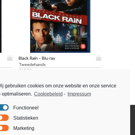
D
D
Black Rain – Blu-ray
i
i
Tweedehands
t
t
€
19,99
p
p
r
r
ij gebruiken cookies om onze website en onze service
o
o
e optimaliseren.
Cookiebeleid
-
Impressum
d
d
u
u
c
c
Functioneel
t
t
Disclaimer
Statistieken
h
h
Voorwaarden & condities
e
e
Marketing
e
e