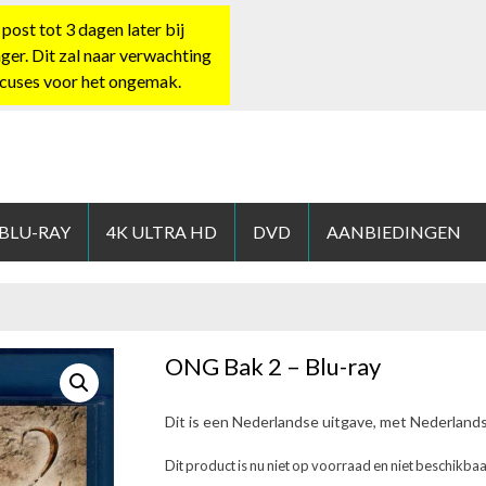
st tot 3 dagen later bij
nger. Dit zal naar verwachting
xcuses voor het ongemak.
HOP.NL
 BLU-RAY
4K ULTRA HD
DVD
AANBIEDINGEN
ONG Bak 2 – Blu-ray
Dit is een Nederlandse uitgave, met Nederland
Dit product is nu niet op voorraad en niet beschikbaa