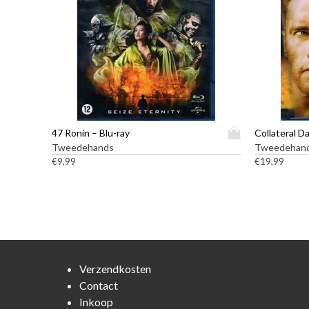
D
47 Ronin – Blu-ray
Collateral D
i
Tweedehands
Tweedehan
t
€
9,99
€
19,99
p
r
o
d
u
c
t
Verzendkosten
h
Contact
e
Inkoop
e