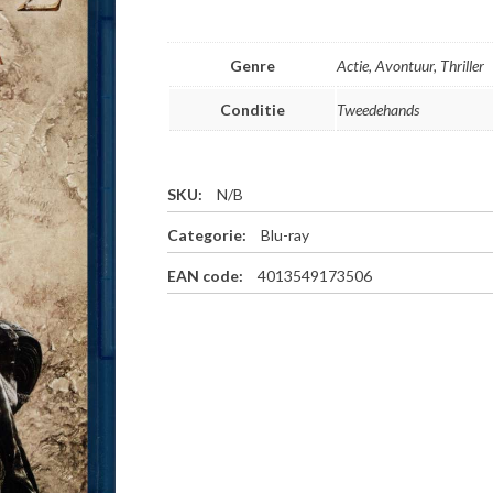
Genre
Actie, Avontuur, Thriller
Conditie
Tweedehands
SKU:
N/B
Categorie:
Blu-ray
EAN code:
4013549173506