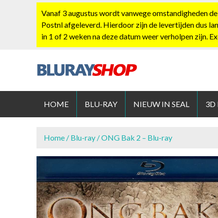
S
Vanaf 3 augustus wordt vanwege omstandigheden de po
k
Postnl afgeleverd. Hierdoor zijn de levertijden dus la
i
in 1 of 2 weken na deze datum weer verholpen zijn. E
p
t
o
c
BLURAYS
o
n
HOME
BLU-RAY
NIEUW IN SEAL
3D
t
e
n
Home
/
Blu-ray
/ ONG Bak 2 – Blu-ray
t