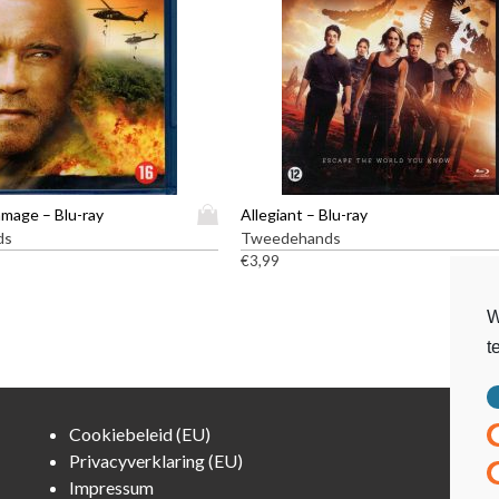
D
amage – Blu-ray
Allegiant – Blu-ray
i
ds
Tweedehands
t
€
3,99
p
r
W
o
t
d
u
c
t
Cookiebeleid (EU)
h
Privacyverklaring (EU)
e
Impressum
e