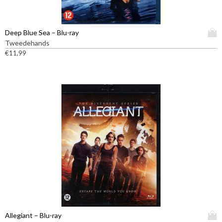
D
Deep Blue Sea – Blu-ray
i
Tweedehands
t
€
11,99
p
r
o
d
u
c
t
h
e
e
f
t
m
e
e
D
Allegiant – Blu-ray
r