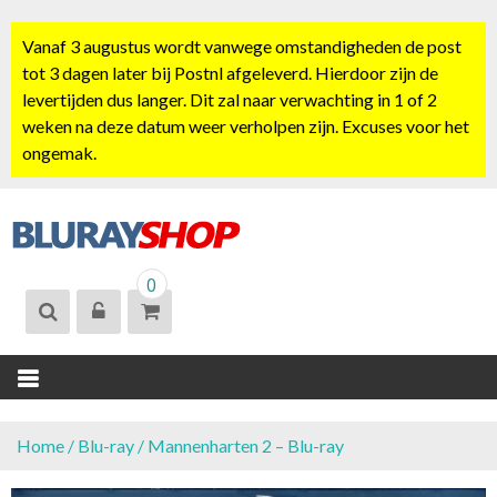
S
k
Vanaf 3 augustus wordt vanwege omstandigheden de post
i
tot 3 dagen later bij Postnl afgeleverd. Hierdoor zijn de
p
levertijden dus langer. Dit zal naar verwachting in 1 of 2
t
weken na deze datum weer verholpen zijn. Excuses voor het
o
ongemak.
c
o
n
t
BLURAYSHOP.
e
0
NL
n
t
Home
/
Blu-ray
/ Mannenharten 2 – Blu-ray