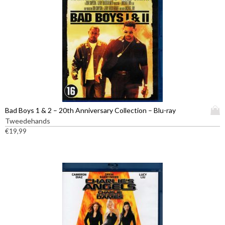
D
Bad Boys 1 & 2 – 20th Anniversary Collection – Blu-ray
i
Tweedehands
t
€
19,99
p
r
o
d
u
c
t
h