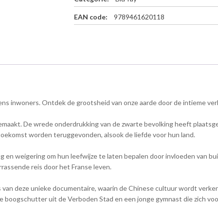
0
d
EAN code:
9789461620118
i
s
c
-
B
l
u
-
iens inwoners. Ontdek de grootsheid van onze aarde door de intieme ve
r
a
y
emaakt. De wrede onderdrukking van de zwarte bevolking heeft plaatsgem
a
toekomst worden teruggevonden, alsook de liefde voor hun land.
a
n
ding en weigering om hun leefwijze te laten bepalen door invloeden van 
t
assende reis door het Franse leven.
a
l
 van deze unieke documentaire, waarin de Chinese cultuur wordt verken
 boogschutter uit de Verboden Stad en een jonge gymnast die zich voo