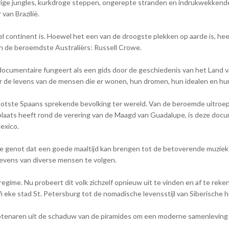
roeierige jungles, kurkdroge steppen, ongerepte stranden en indrukwekk
van Brazilië.
heel continent is. Hoewel het een van de droogste plekken op aarde is, h
n de beroemdste Australiërs: Russell Crowe.
documentaire fungeert als een gids door de geschiedenis van het Land v
r de levens van de mensen die er wonen, hun dromen, hun idealen en hun d
otste Spaans sprekende bevolking ter wereld. Van de beroemde uitroep “
 plaats heeft rond de verering van de Maagd van Guadalupe, is deze doc
exico.
impele genot dat een goede maaltijd kan brengen tot de betoverende muzi
e levens van diverse mensen te volgen.
regime. Nu probeert dit volk zichzelf opnieuw uit te vinden en af te r
fi eke stad St. Petersburg tot de nomadische levensstijl van Siberische h
gyptenaren uit de schaduw van de piramides om een moderne samenleving 