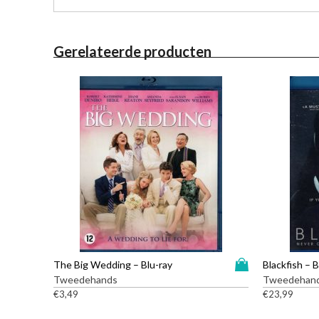
Gerelateerde producten
D
The Big Wedding – Blu-ray
Blackfish – B
i
Tweedehands
Tweedehan
t
€
3,49
€
23,99
p