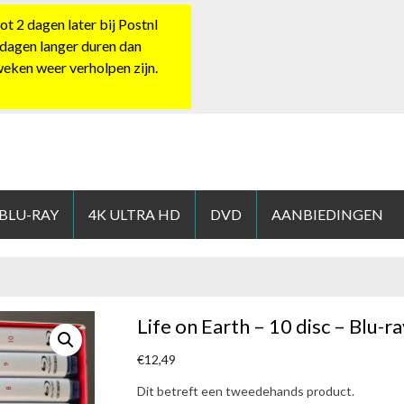
 2 dagen later bij Postnl
 dagen langer duren dan
 weken weer verholpen zijn.
HOP.NL
 BLU-RAY
4K ULTRA HD
DVD
AANBIEDINGEN
Life on Earth – 10 disc – Blu-r
€
12,49
Dit betreft een tweedehands product.