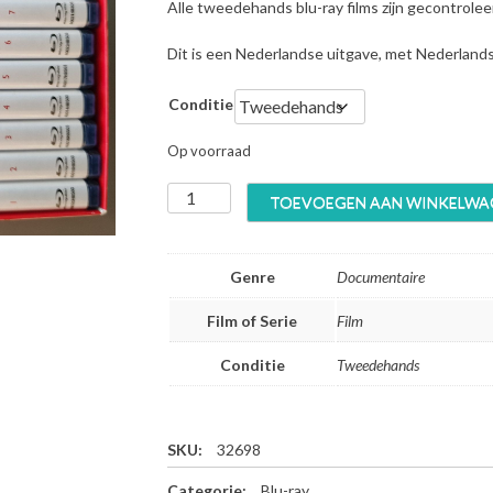
Alle tweedehands blu-ray films zijn gecontrole
Dit is een Nederlandse uitgave, met Nederland
Conditie
Op voorraad
L
TOEVOEGEN AAN WINKELWA
i
f
e
Genre
Documentaire
o
n
Film of Serie
Film
E
a
Conditie
Tweedehands
r
t
h
-
SKU:
32698
1
Categorie:
Blu-ray