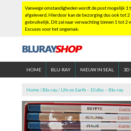
S
Vanwege omstandigheden wordt de post mogelijk 1 tot
k
afgeleverd. Hierdoor kan de bezorging dus ook tot 2
i
gebruikelijk. Dit zal naar verwachting binnen 1 tot 2
p
Excuses voor het ongemak.
t
o
c
o
BLURAYS
n
t
HOME
BLU-RAY
NIEUW IN SEAL
3D
e
n
t
Home
/
Blu-ray
/ Life on Earth – 10 disc – Blu-ray