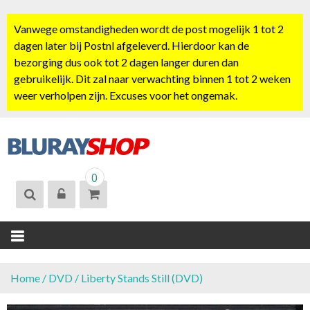
S
k
Vanwege omstandigheden wordt de post mogelijk 1 tot 2
i
dagen later bij Postnl afgeleverd. Hierdoor kan de
p
bezorging dus ook tot 2 dagen langer duren dan
t
gebruikelijk. Dit zal naar verwachting binnen 1 tot 2 weken
o
weer verholpen zijn. Excuses voor het ongemak.
c
o
n
t
BLURAYSHOP.
e
0
NL
n
t
Home
/
DVD
/ Liberty Stands Still (DVD)