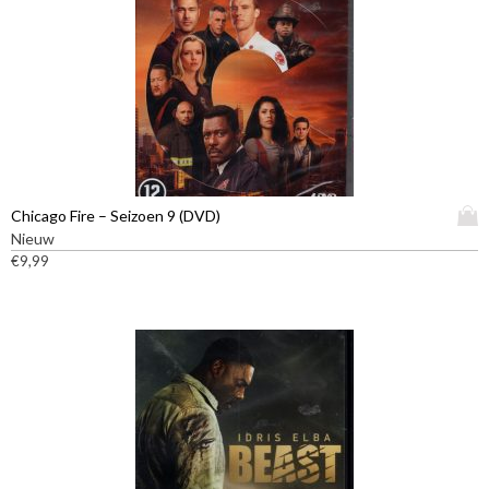
D
Chicago Fire – Seizoen 9 (DVD)
i
Nieuw
t
€
9,99
p
r
o
d
u
c
t
h
e
e