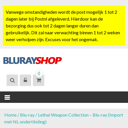
S
k
Vanwege omstandigheden wordt de post mogelijk 1 tot 2
i
dagen later bij Postnl afgeleverd. Hierdoor kan de
p
bezorging dus ook tot 2 dagen langer duren dan
t
gebruikelijk. Dit zal naar verwachting binnen 1 tot 2 weken
o
weer verholpen zijn. Excuses voor het ongemak.
c
o
n
t
BLURAYSHOP.
e
0
NL
n
t
Home
/
Blu-ray
/ Lethal Weapon Collection – Blu-ray (Import
met NL ondertiteling)