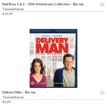
D
Bad Boys 1 & 2 – 20th Anniversary Collection – Blu-ray
i
Tweedehands
t
€
19,99
p
r
o
d
u
c
t
h
e
e
f
t
m
e
e
D
Delivery Man – Blu-ray
r
i
Tweedehands
d
t
€
4,99
e
p