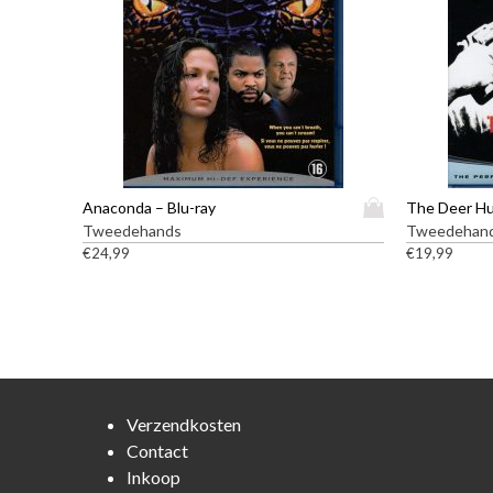
D
Anaconda – Blu-ray
The Deer Hu
i
Tweedehands
Tweedehan
t
€
24,99
€
19,99
p
r
o
d
u
c
t
Verzendkosten
h
Contact
e
Inkoop
e