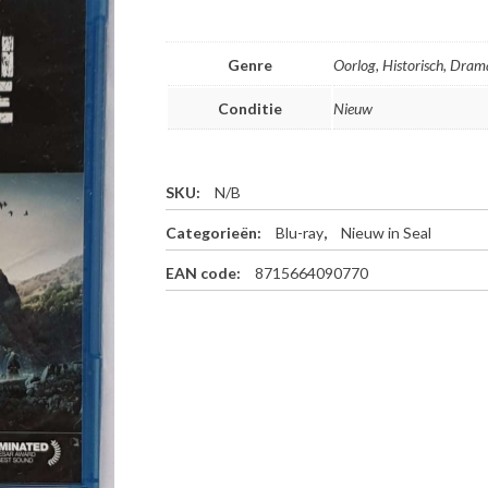
Genre
Oorlog, Historisch, Dram
Conditie
Nieuw
SKU:
N/B
Categorieën:
Blu-ray
,
Nieuw in Seal
EAN code:
8715664090770