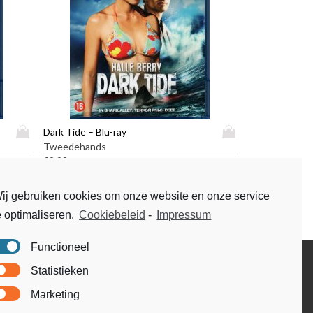
D
D
Dark Tide – Blu-ray
i
i
Tweedehands
t
t
€
9,99
p
p
r
r
ij gebruiken cookies om onze website en onze service
o
o
e optimaliseren.
Cookiebeleid
-
Impressum
d
d
u
u
Functioneel
c
c
t
t
Disclaimer
Statistieken
h
h
Voorwaarden & condities
e
e
Marketing
e
e