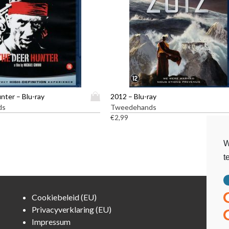
D
nter – Blu-ray
2012 – Blu-ray
i
ds
Tweedehands
t
€
2,99
p
r
W
o
t
d
u
c
t
Cookiebeleid (EU)
h
Privacyverklaring (EU)
e
Impressum
e