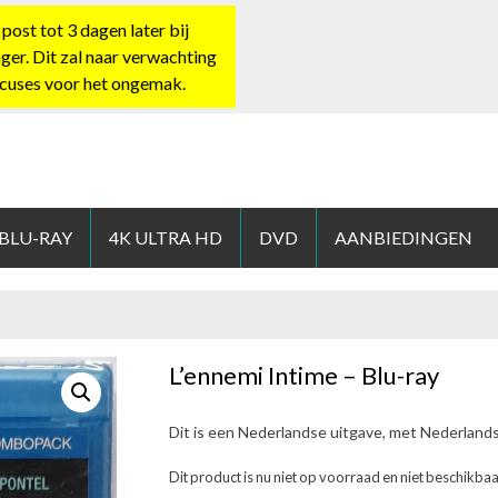
st tot 3 dagen later bij
nger. Dit zal naar verwachting
xcuses voor het ongemak.
HOP.NL
 BLU-RAY
4K ULTRA HD
DVD
AANBIEDINGEN
L’ennemi Intime – Blu-ray
Dit is een Nederlandse uitgave, met Nederland
Dit product is nu niet op voorraad en niet beschikbaa