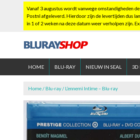
S
Vanaf 3 augustus wordt vanwege omstandigheden de po
k
Postnl afgeleverd. Hierdoor zijn de levertijden dus la
i
in 1 of 2 weken na deze datum weer verholpen zijn. E
p
t
o
c
BLURAYS
o
n
HOME
BLU-RAY
NIEUW IN SEAL
3D
t
e
n
Home
/
Blu-ray
/ L’ennemi Intime – Blu-ray
t