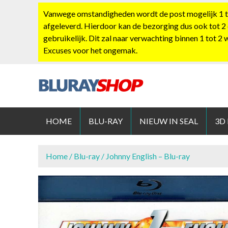
S
Vanwege omstandigheden wordt de post mogelijk 1 tot
k
afgeleverd. Hierdoor kan de bezorging dus ook tot 2
i
gebruikelijk. Dit zal naar verwachting binnen 1 tot 2
p
Excuses voor het ongemak.
t
o
c
o
BLURAYS
n
t
HOME
BLU-RAY
NIEUW IN SEAL
3D
e
n
t
Home
/
Blu-ray
/ Johnny English – Blu-ray