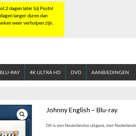
 2 dagen later bij Postnl
 dagen langer duren dan
 weken weer verholpen zijn.
HOP.NL
 BLU-RAY
4K ULTRA HD
DVD
AANBIEDINGEN
Johnny English – Blu-ray
Dit is een Nederlandse uitgave, met Nederland