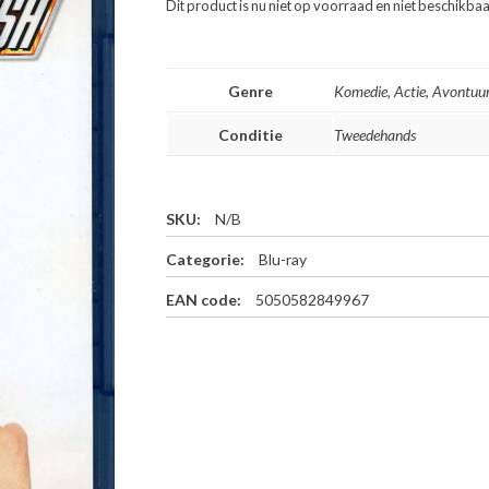
Dit product is nu niet op voorraad en niet beschikbaa
Genre
Komedie, Actie, Avontuu
Conditie
Tweedehands
SKU:
N/B
Categorie:
Blu-ray
EAN code:
5050582849967