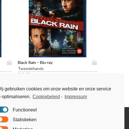
D
D
Black Rain – Blu-ray
i
i
Tweedehands
t
t
€
19,99
p
p
r
r
ij gebruiken cookies om onze website en onze service
o
o
e optimaliseren.
Cookiebeleid
-
Impressum
d
d
u
u
c
c
Functioneel
t
t
Disclaimer
Statistieken
h
h
Voorwaarden & condities
e
e