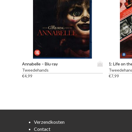
D
Annabelle – Blu-ray
1: Life on th
i
Tweedehands
Tweedehan
t
€
4,99
€
7,99
p
r
o
d
u
c
t
Verzendkosten
h
Contact
e