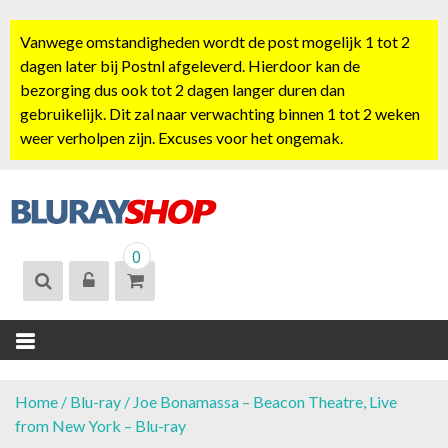
S
k
Vanwege omstandigheden wordt de post mogelijk 1 tot 2
i
dagen later bij Postnl afgeleverd. Hierdoor kan de
p
bezorging dus ook tot 2 dagen langer duren dan
t
gebruikelijk. Dit zal naar verwachting binnen 1 tot 2 weken
o
weer verholpen zijn. Excuses voor het ongemak.
c
o
n
t
BLURAYSHOP.
e
0
NL
n
t
Home
/
Blu-ray
/ Joe Bonamassa – Beacon Theatre, Live
from New York – Blu-ray