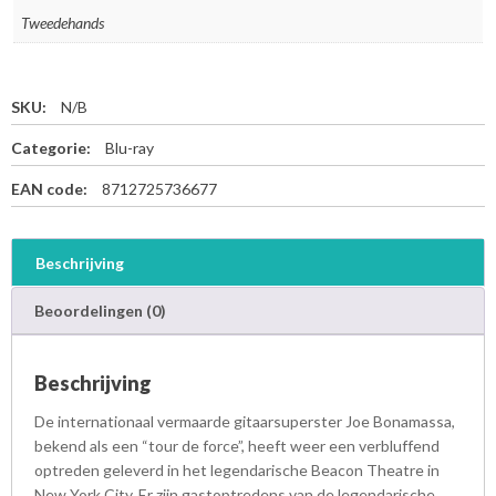
Tweedehands
SKU:
N/B
Categorie:
Blu-ray
EAN code:
8712725736677
Beschrijving
Beoordelingen (0)
Beschrijving
De internationaal vermaarde gitaarsuperster Joe Bonamassa,
bekend als een “tour de force”, heeft weer een verbluffend
optreden geleverd in het legendarische Beacon Theatre in
New York City. Er zijn gastoptredens van de legendarische