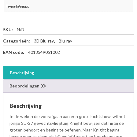
Tweedehands
SKU:
N/B
Categorieën:
3D Blu-ray
,
Blu-ray
EAN code:
4013549051002
Beschrijving
Beoordelingen (0)
Beschrijving
In de weken die voorafgaan aan een grote luchtshow, wil het
jonge SU-27 gevechtsvliegtuig Knight bewijzen dat hij bij de
groten behoort en begint te oefenen. Maar Knight begint
lessen over te slaan, als hij verliefd wordt op het charmante,