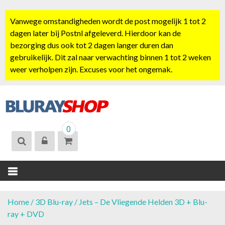
S
k
Vanwege omstandigheden wordt de post mogelijk 1 tot 2
i
dagen later bij Postnl afgeleverd. Hierdoor kan de
p
bezorging dus ook tot 2 dagen langer duren dan
t
gebruikelijk. Dit zal naar verwachting binnen 1 tot 2 weken
o
weer verholpen zijn. Excuses voor het ongemak.
c
o
n
t
BLURAYSHOP.
e
0
NL
n
t
Home
/
3D Blu-ray
/ Jets – De Vliegende Helden 3D + Blu-
ray + DVD