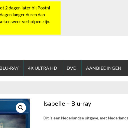
 2 dagen later bij Postnl
 dagen langer duren dan
 weken weer verholpen zijn.
HOP.NL
 BLU-RAY
4K ULTRA HD
DVD
AANBIEDINGEN
Isabelle – Blu-ray
Dit is een Nederlandse uitgave, met Nederland