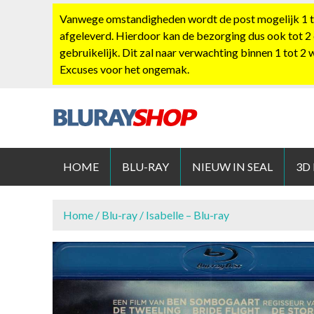
S
Vanwege omstandigheden wordt de post mogelijk 1 tot
k
afgeleverd. Hierdoor kan de bezorging dus ook tot 2
i
gebruikelijk. Dit zal naar verwachting binnen 1 tot 2
p
Excuses voor het ongemak.
t
o
c
o
BLURAYS
n
t
HOME
BLU-RAY
NIEUW IN SEAL
3D
e
n
t
Home
/
Blu-ray
/ Isabelle – Blu-ray