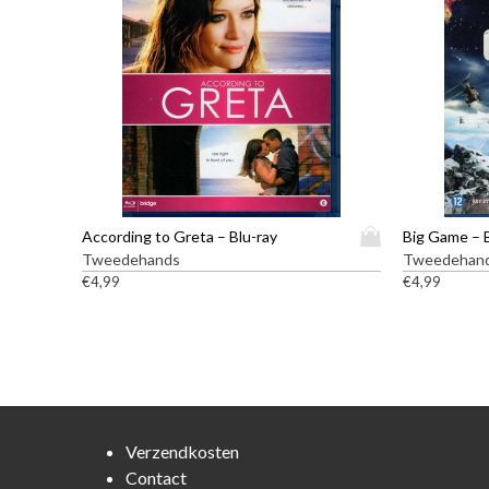
D
According to Greta – Blu-ray
Big Game – 
i
Tweedehands
Tweedehan
t
€
4,99
€
4,99
p
r
o
d
u
c
t
Verzendkosten
h
Contact
e