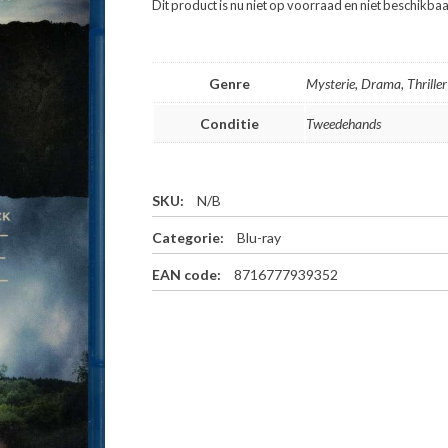
Dit product is nu niet op voorraad en niet beschikbaa
Genre
Mysterie, Drama, Thriller
Conditie
Tweedehands
SKU:
N/B
Categorie:
Blu-ray
EAN code:
8716777939352