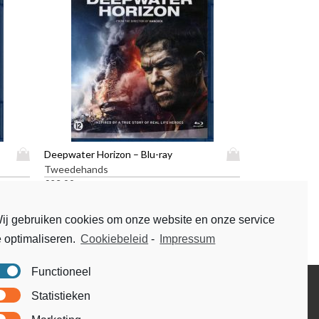
D
D
Deepwater Horizon – Blu-ray
i
i
Tweedehands
t
t
€
23,99
p
p
r
r
ij gebruiken cookies om onze website en onze service
o
o
e optimaliseren.
Cookiebeleid
-
Impressum
d
d
u
u
c
c
Functioneel
t
t
Disclaimer
Statistieken
h
h
Voorwaarden & condities
e
e