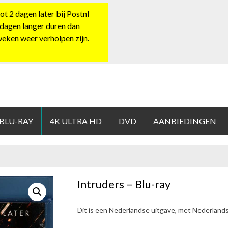
 2 dagen later bij Postnl
 dagen langer duren dan
 weken weer verholpen zijn.
HOP.NL
 BLU-RAY
4K ULTRA HD
DVD
AANBIEDINGEN
Intruders – Blu-ray
Dit is een Nederlandse uitgave, met Nederland