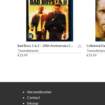
D
Bad Boys 1 & 2 – 20th Anniversary Collection – Blu-ray
Collateral D
i
Tweedehands
Tweedehan
t
€
19,99
€
19,99
p
r
o
d
u
c
t
Verzendkosten
h
Contact
e
Inkoop
e