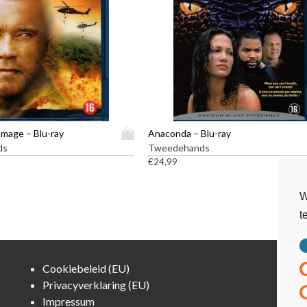
D
amage – Blu-ray
Anaconda – Blu-ray
i
ds
Tweedehands
t
€
24,99
p
r
W
o
t
d
u
c
t
Cookiebeleid (EU)
h
Privacyverklaring (EU)
e
Impressum
e