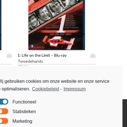
D
D
1: Life on the Limit – Blu-ray
i
i
Tweedehands
t
t
€
7,99
p
p
r
r
ij gebruiken cookies om onze website en onze service
o
o
e optimaliseren.
Cookiebeleid
-
Impressum
d
d
u
u
c
c
Functioneel
t
t
Disclaimer
Statistieken
h
h
Voorwaarden & condities
e
e
Marketing
e
e