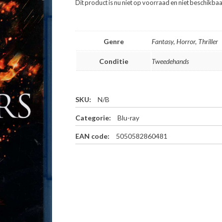
Dit product is nu niet op voorraad en niet beschikbaa
Genre
Fantasy, Horror, Thriller
Conditie
Tweedehands
SKU:
N/B
Categorie:
Blu-ray
EAN code:
5050582860481