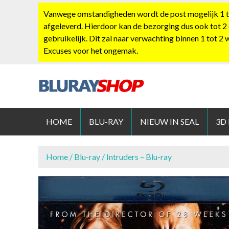
S
Vanwege omstandigheden wordt de post mogelijk 1 tot
k
afgeleverd. Hierdoor kan de bezorging dus ook tot 2
i
gebruikelijk. Dit zal naar verwachting binnen 1 tot 2
p
Excuses voor het ongemak.
t
o
c
o
BLURAYS
n
t
HOME
BLU-RAY
NIEUW IN SEAL
3D
e
n
t
Home
/
Blu-ray
/ Intruders – Blu-ray