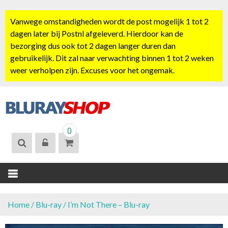
S
k
Vanwege omstandigheden wordt de post mogelijk 1 tot 2
i
dagen later bij Postnl afgeleverd. Hierdoor kan de
p
bezorging dus ook tot 2 dagen langer duren dan
t
gebruikelijk. Dit zal naar verwachting binnen 1 tot 2 weken
o
weer verholpen zijn. Excuses voor het ongemak.
c
o
n
t
BLURAYSHOP.
e
0
NL
n
t
Home
/
Blu-ray
/ I’m Not There – Blu-ray