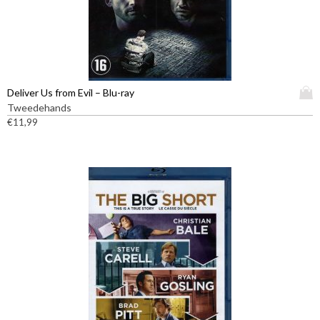
D
Deliver Us from Evil – Blu-ray
i
Tweedehands
t
€
11,99
p
r
o
d
u
c
t
h
e
e
f
t
m