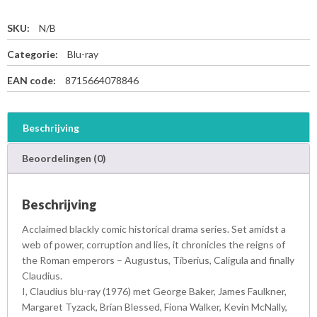
SKU:
N/B
Categorie:
Blu-ray
EAN code:
8715664078846
Beschrijving
Beoordelingen (0)
Beschrijving
Acclaimed blackly comic historical drama series. Set amidst a
web of power, corruption and lies, it chronicles the reigns of
the Roman emperors – Augustus, Tiberius, Caligula and finally
Claudius.
I, Claudius blu-ray (1976) met George Baker, James Faulkner,
Margaret Tyzack, Brian Blessed, Fiona Walker, Kevin McNally,