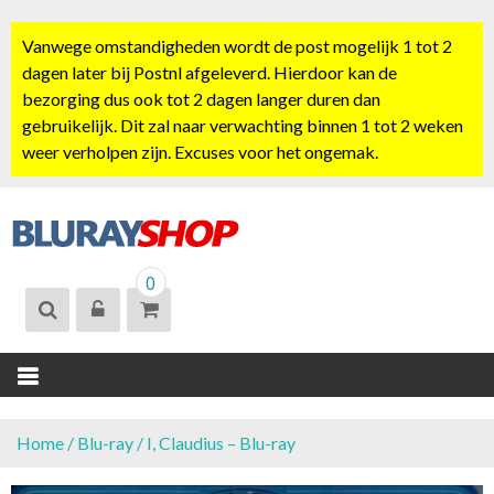
S
k
Vanwege omstandigheden wordt de post mogelijk 1 tot 2
i
dagen later bij Postnl afgeleverd. Hierdoor kan de
p
bezorging dus ook tot 2 dagen langer duren dan
t
gebruikelijk. Dit zal naar verwachting binnen 1 tot 2 weken
o
weer verholpen zijn. Excuses voor het ongemak.
c
o
n
t
BLURAYSHOP.
e
0
NL
n
t
Home
/
Blu-ray
/ I, Claudius – Blu-ray