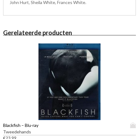
John Hurt, Sheila White, Frances White.
Gerelateerde producten
D
Blackfish – Blu-ray
i
Tweedehands
t
€
23,99