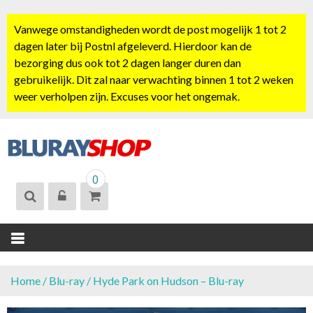
S
k
Vanwege omstandigheden wordt de post mogelijk 1 tot 2
i
dagen later bij Postnl afgeleverd. Hierdoor kan de
p
bezorging dus ook tot 2 dagen langer duren dan
t
gebruikelijk. Dit zal naar verwachting binnen 1 tot 2 weken
o
weer verholpen zijn. Excuses voor het ongemak.
c
o
n
t
BLURAYSHOP.
e
0
NL
n
t
Home
/
Blu-ray
/ Hyde Park on Hudson – Blu-ray