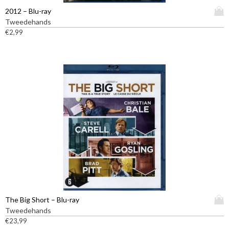
D
2012 – Blu-ray
i
Tweedehands
t
€
2,99
p
r
o
d
u
c
t
h
e
e
f
t
m
e
e
D
The Big Short – Blu-ray
r
i
Tweedehands
d
t
€
23,99
e