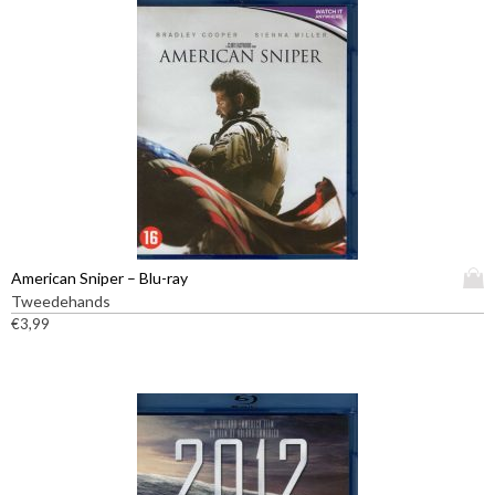
D
American Sniper – Blu-ray
i
Tweedehands
t
€
3,99
p
r
o
d
u
c
t