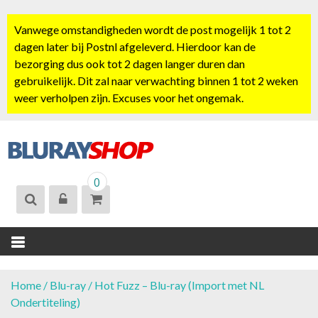
S
k
Vanwege omstandigheden wordt de post mogelijk 1 tot 2
i
dagen later bij Postnl afgeleverd. Hierdoor kan de
p
bezorging dus ook tot 2 dagen langer duren dan
t
gebruikelijk. Dit zal naar verwachting binnen 1 tot 2 weken
o
weer verholpen zijn. Excuses voor het ongemak.
c
o
n
t
BLURAYSHOP.
e
0
NL
n
t
Home
/
Blu-ray
/ Hot Fuzz – Blu-ray (Import met NL
Ondertiteling)