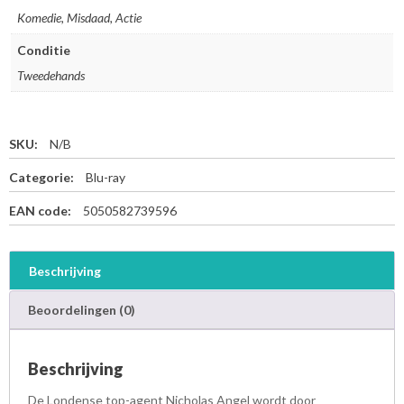
Komedie, Misdaad, Actie
Conditie
Tweedehands
SKU:
N/B
Categorie:
Blu-ray
EAN code:
5050582739596
Beschrijving
Beoordelingen (0)
Beschrijving
De Londense top-agent Nicholas Angel wordt door