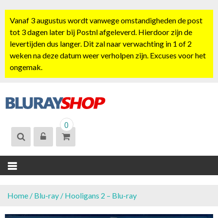
S
k
Vanaf 3 augustus wordt vanwege omstandigheden de post
i
tot 3 dagen later bij Postnl afgeleverd. Hierdoor zijn de
p
levertijden dus langer. Dit zal naar verwachting in 1 of 2
t
weken na deze datum weer verholpen zijn. Excuses voor het
o
ongemak.
c
o
n
t
BLURAYSHOP.
e
0
NL
n
t
Home
/
Blu-ray
/ Hooligans 2 – Blu-ray