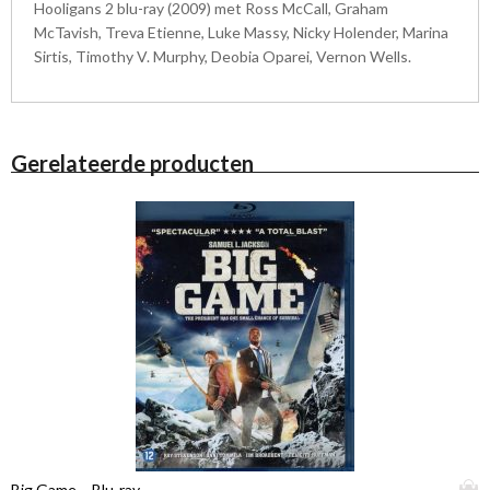
Hooligans 2 blu-ray (2009) met Ross McCall, Graham
McTavish, Treva Etienne, Luke Massy, Nicky Holender, Marina
Sirtis, Timothy V. Murphy, Deobia Oparei, Vernon Wells.
Gerelateerde producten
D
Big Game – Blu-ray