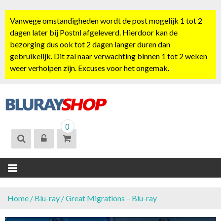
S
k
Vanwege omstandigheden wordt de post mogelijk 1 tot 2
i
dagen later bij Postnl afgeleverd. Hierdoor kan de
p
bezorging dus ook tot 2 dagen langer duren dan
t
gebruikelijk. Dit zal naar verwachting binnen 1 tot 2 weken
o
weer verholpen zijn. Excuses voor het ongemak.
c
o
n
t
BLURAYSHOP.
e
0
NL
n
t
Home
/
Blu-ray
/ Great Migrations – Blu-ray