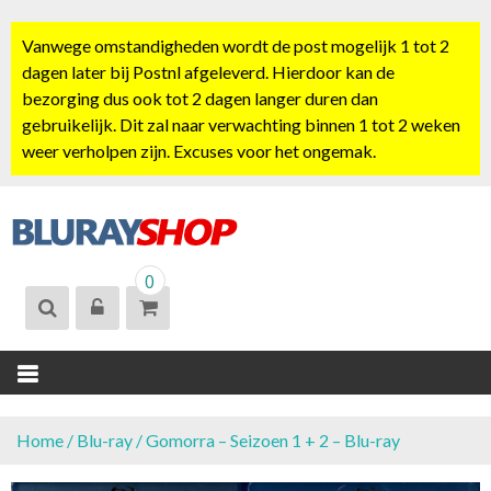
S
k
Vanwege omstandigheden wordt de post mogelijk 1 tot 2
i
dagen later bij Postnl afgeleverd. Hierdoor kan de
p
bezorging dus ook tot 2 dagen langer duren dan
t
gebruikelijk. Dit zal naar verwachting binnen 1 tot 2 weken
o
weer verholpen zijn. Excuses voor het ongemak.
c
o
n
t
BLURAYSHOP.
e
0
NL
n
t
Home
/
Blu-ray
/ Gomorra – Seizoen 1 + 2 – Blu-ray