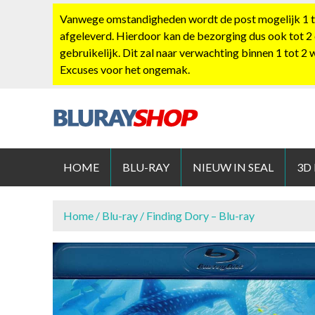
S
Vanwege omstandigheden wordt de post mogelijk 1 tot
k
afgeleverd. Hierdoor kan de bezorging dus ook tot 2
i
gebruikelijk. Dit zal naar verwachting binnen 1 tot 2
p
Excuses voor het ongemak.
t
o
c
o
BLURAYS
n
t
HOME
BLU-RAY
NIEUW IN SEAL
3D
e
n
t
Home
/
Blu-ray
/ Finding Dory – Blu-ray