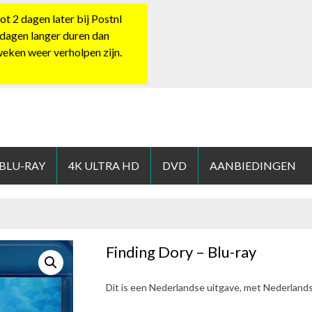
 2 dagen later bij Postnl
 dagen langer duren dan
 weken weer verholpen zijn.
HOP.NL
 BLU-RAY
4K ULTRA HD
DVD
AANBIEDINGEN
Finding Dory – Blu-ray
Dit is een Nederlandse uitgave, met Nederland