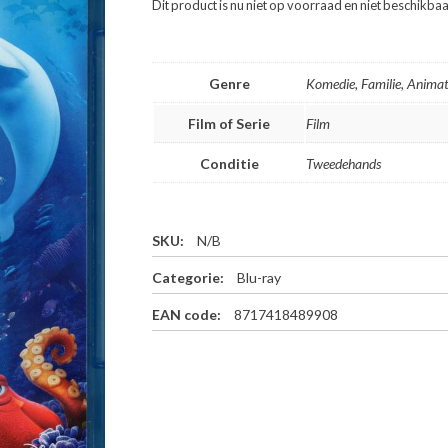
Dit product is nu niet op voorraad en niet beschikbaa
Genre
Komedie, Familie, Animat
Film of Serie
Film
Conditie
Tweedehands
SKU:
N/B
Categorie:
Blu-ray
EAN code:
8717418489908