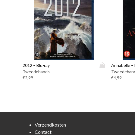
D
2012 – Blu-ray
Annabelle – 
i
Tweedehands
Tweedehan
t
€
2,99
€
4,99
p
r
o
d
u
c
t
Verzendkosten
h
Contact
e