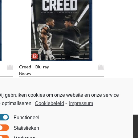
D
D
Creed – Blu-ray
i
i
Nieuw
t
t
€
4,99
p
p
r
r
ij gebruiken cookies om onze website en onze service
o
o
e optimaliseren.
Cookiebeleid
-
Impressum
d
d
u
u
c
c
Functioneel
t
t
Disclaimer
Statistieken
h
h
Voorwaarden & condities
e
e