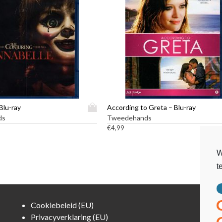
D
Blu-ray
According to Greta – Blu-ray
i
ds
Tweedehands
t
€
4,99
p
r
W
o
t
d
u
c
t
Cookiebeleid (EU)
h
Privacyverklaring (EU)
e