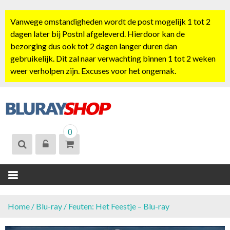
S
k
Vanwege omstandigheden wordt de post mogelijk 1 tot 2
i
dagen later bij Postnl afgeleverd. Hierdoor kan de
p
bezorging dus ook tot 2 dagen langer duren dan
t
gebruikelijk. Dit zal naar verwachting binnen 1 tot 2 weken
o
weer verholpen zijn. Excuses voor het ongemak.
c
o
n
t
BLURAYSHOP.
e
0
NL
n
t
Home
/
Blu-ray
/ Feuten: Het Feestje – Blu-ray