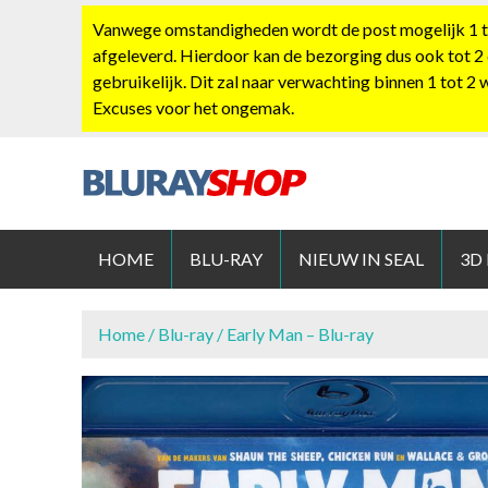
S
Vanwege omstandigheden wordt de post mogelijk 1 tot
k
afgeleverd. Hierdoor kan de bezorging dus ook tot 2
i
gebruikelijk. Dit zal naar verwachting binnen 1 tot 2
p
Excuses voor het ongemak.
t
o
c
o
BLURAYS
n
t
HOME
BLU-RAY
NIEUW IN SEAL
3D
e
n
t
Home
/
Blu-ray
/ Early Man – Blu-ray