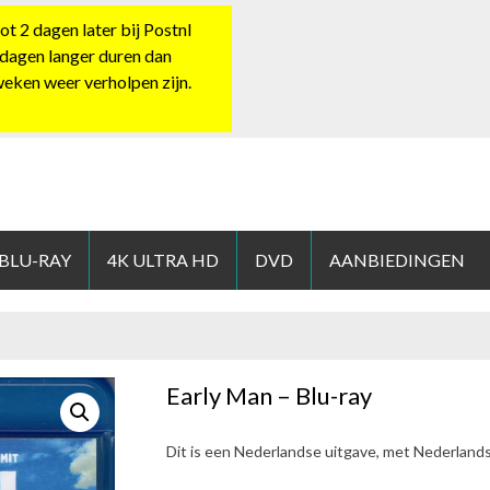
 2 dagen later bij Postnl
 dagen langer duren dan
 weken weer verholpen zijn.
HOP.NL
 BLU-RAY
4K ULTRA HD
DVD
AANBIEDINGEN
Early Man – Blu-ray
Dit is een Nederlandse uitgave, met Nederland