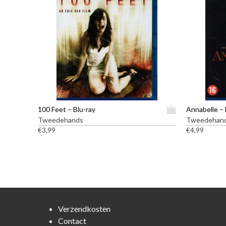
D
100 Feet – Blu-ray
Annabelle – 
i
Tweedehands
Tweedehan
t
€
3,99
€
4,99
p
r
o
d
u
c
t
Verzendkosten
h
Contact
e