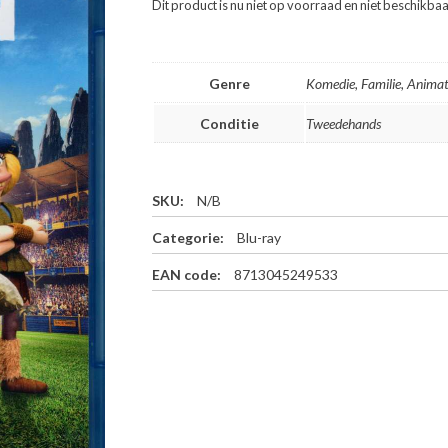
Dit product is nu niet op voorraad en niet beschikbaa
Genre
Komedie, Familie, Animat
Conditie
Tweedehands
SKU:
N/B
Categorie:
Blu-ray
EAN code:
8713045249533