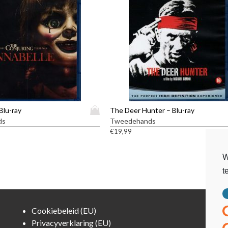
D
Blu-ray
The Deer Hunter – Blu-ray
i
ds
Tweedehands
t
€
19,99
p
r
W
o
t
d
u
c
t
Cookiebeleid (EU)
h
Privacyverklaring (EU)
e