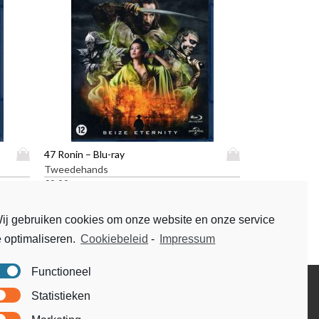
D
D
47 Ronin – Blu-ray
i
i
Tweedehands
t
t
€
9,99
p
p
r
r
ij gebruiken cookies om onze website en onze service
o
o
e optimaliseren.
Cookiebeleid
-
Impressum
d
d
u
u
c
c
Functioneel
t
t
Disclaimer
Statistieken
h
h
Voorwaarden & condities
e
e