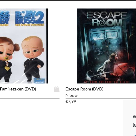
D
 Familiezaken (DVD)
Escape Room (DVD)
i
Nieuw
t
€
7,99
p
r
W
o
t
d
u