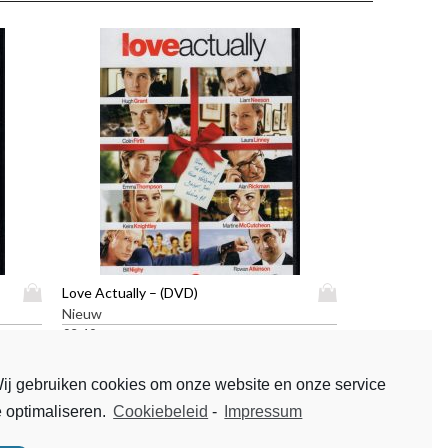
D
D
Love Actually – (DVD)
i
i
Nieuw
t
t
€
3,49
p
p
r
r
ij gebruiken cookies om onze website en onze service
o
o
e optimaliseren.
Cookiebeleid
-
Impressum
d
d
u
u