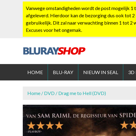
S
Vanwege omstandigheden wordt de post mogelijk 1 tot
k
afgeleverd. Hierdoor kan de bezorging dus ook tot 2
i
gebruikelijk. Dit zal naar verwachting binnen 1 tot 2
p
Excuses voor het ongemak.
t
o
c
o
BLURAYS
n
t
HOME
BLU-RAY
NIEUW IN SEAL
3D
e
n
t
Home
/
DVD
/ Drag me to Hell (DVD)