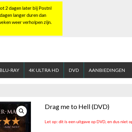
 2 dagen later bij Postnl
 dagen langer duren dan
 weken weer verholpen zijn.
HOP.NL
 BLU-RAY
4K ULTRA HD
DVD
AANBIEDINGEN
Drag me to Hell (DVD)
Let op: dit is een uitgave op DVD, en dus niet op