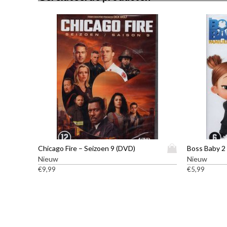
D
Chicago Fire – Seizoen 9 (DVD)
Boss Baby 2
i
Nieuw
Nieuw
t
€
9,99
€
5,99
p
r
o
d
u