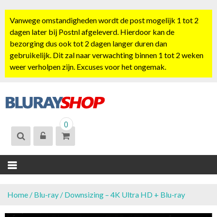
S
k
Vanwege omstandigheden wordt de post mogelijk 1 tot 2
i
dagen later bij Postnl afgeleverd. Hierdoor kan de
p
bezorging dus ook tot 2 dagen langer duren dan
t
gebruikelijk. Dit zal naar verwachting binnen 1 tot 2 weken
o
weer verholpen zijn. Excuses voor het ongemak.
c
o
n
t
BLURAYSHOP.
e
0
NL
n
t
Home
/
Blu-ray
/ Downsizing – 4K Ultra HD + Blu-ray