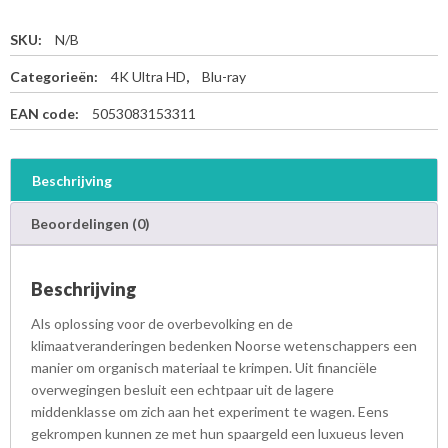
SKU:
N/B
Categorieën:
4K Ultra HD
,
Blu-ray
EAN code:
5053083153311
Beschrijving
Beoordelingen (0)
Beschrijving
Als oplossing voor de overbevolking en de
klimaatveranderingen bedenken Noorse wetenschappers een
manier om organisch materiaal te krimpen. Uit financiële
overwegingen besluit een echtpaar uit de lagere
middenklasse om zich aan het experiment te wagen. Eens
gekrompen kunnen ze met hun spaargeld een luxueus leven