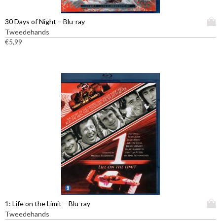
D
30 Days of Night – Blu-ray
i
Tweedehands
t
€
5,99
p
r
o
d
u
c
t
h
e
e
f
t
m
e
e
D
1: Life on the Limit – Blu-ray
r
i
Tweedehands
d