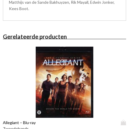
Matthijs van de Sande Bakhuyzen, Rik Mayall, Edwin Jonker,
Kees Boot.
Gerelateerde producten
D
Allegiant – Blu-ray
i
Tweedehands