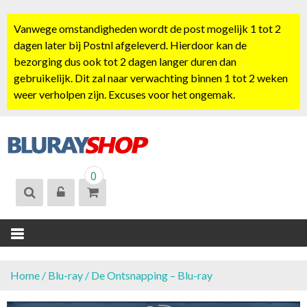
S
k
Vanwege omstandigheden wordt de post mogelijk 1 tot 2
i
dagen later bij Postnl afgeleverd. Hierdoor kan de
p
bezorging dus ook tot 2 dagen langer duren dan
t
gebruikelijk. Dit zal naar verwachting binnen 1 tot 2 weken
o
weer verholpen zijn. Excuses voor het ongemak.
c
o
n
t
BLURAYSHOP.
e
0
NL
n
t
Home
/
Blu-ray
/ De Ontsnapping – Blu-ray