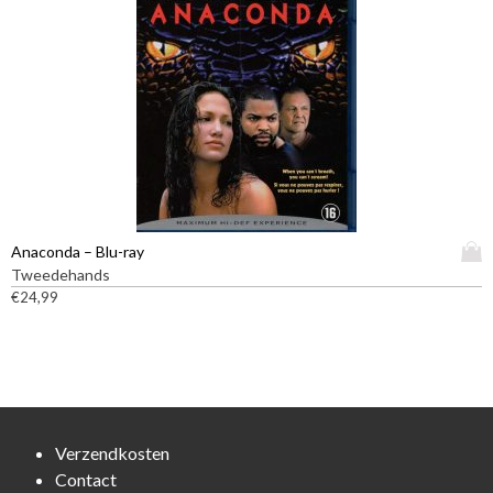
k
u
r
a
c
i
n
t
a
g
h
t
e
e
i
k
e
e
o
f
s
z
t
.
e
m
D
n
e
e
w
e
z
D
Anaconda – Blu-ray
o
r
e
i
Tweedehands
r
d
o
t
€
24,99
d
e
p
p
e
r
t
r
n
e
i
o
o
v
e
d
p
a
k
u
d
r
a
c
e
i
Verzendkosten
n
t
p
a
g
Contact
h
r
t