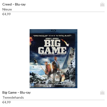
D
Creed – Blu-ray
i
Nieuw
t
€
4,99
p
r
o
d
u
c
t
h
e
e
f
t
m
e
e
D
Big Game – Blu-ray
r
i
Tweedehands
d
t
€
4,99
e
p