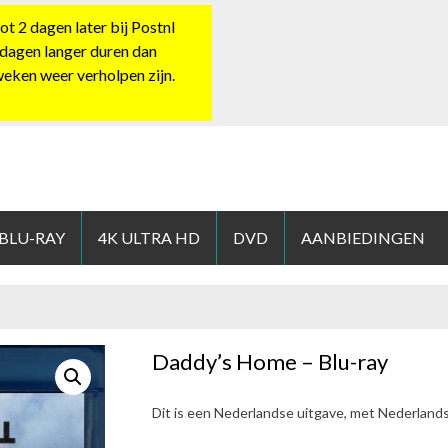
 2 dagen later bij Postnl
 dagen langer duren dan
 weken weer verholpen zijn.
HOP.NL
 BLU-RAY
4K ULTRA HD
DVD
AANBIEDINGEN
Daddy’s Home – Blu-ray
Dit is een Nederlandse uitgave, met Nederland