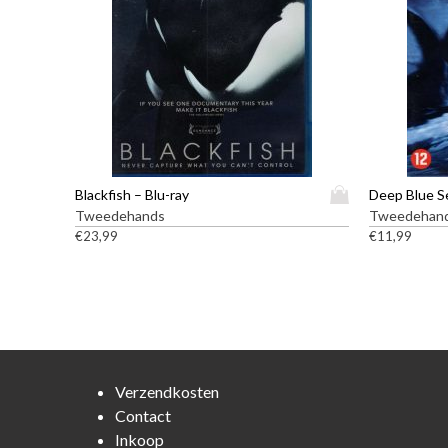
D
Blackfish – Blu-ray
Deep Blue Se
i
Tweedehands
Tweedehan
t
€
23,99
€
11,99
p
r
o
d
u
c
t
Verzendkosten
h
Contact
e
Inkoop
e