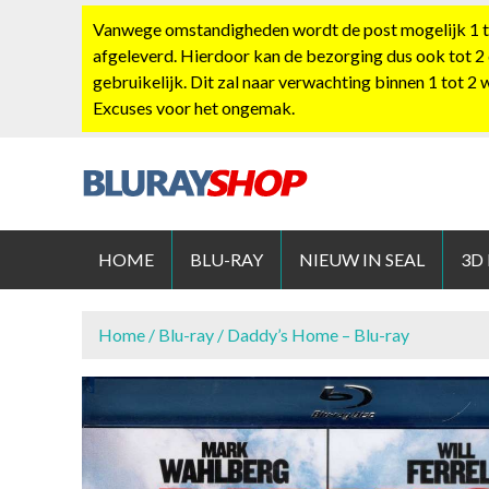
S
Vanwege omstandigheden wordt de post mogelijk 1 tot
k
afgeleverd. Hierdoor kan de bezorging dus ook tot 2
i
gebruikelijk. Dit zal naar verwachting binnen 1 tot 2
p
Excuses voor het ongemak.
t
o
c
o
BLURAYS
n
t
HOME
BLU-RAY
NIEUW IN SEAL
3D
e
n
t
Home
/
Blu-ray
/ Daddy’s Home – Blu-ray