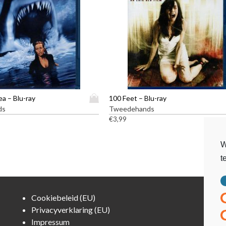
D
a – Blu-ray
100 Feet – Blu-ray
i
ds
Tweedehands
t
€
3,99
p
r
W
o
t
d
u
c
t
Cookiebeleid (EU)
h
Privacyverklaring (EU)
e
Impressum
e