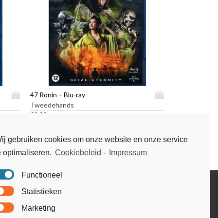
D
D
47 Ronin – Blu-ray
i
i
Tweedehands
t
t
€
9,99
p
p
r
r
ij gebruiken cookies om onze website en onze service
o
o
e optimaliseren.
Cookiebeleid
-
Impressum
d
d
u
u
c
c
Functioneel
t
t
Disclaimer
Statistieken
h
h
Voorwaarden & condities
e
e
Marketing
e
e