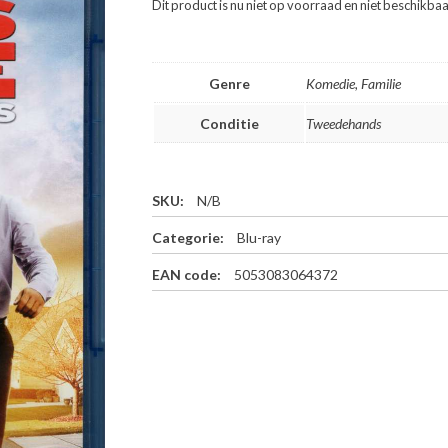
Dit product is nu niet op voorraad en niet beschikbaa
Genre
Komedie, Familie
Conditie
Tweedehands
SKU:
N/B
Categorie:
Blu-ray
EAN code:
5053083064372