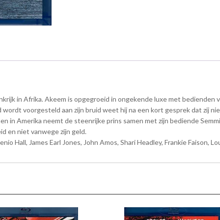
rijk in Afrika. Akeem is opgegroeid in ongekende luxe met bedienden voo
ijd wordt voorgesteld aan zijn bruid weet hij na een kort gesprek dat zij n
 in Amerika neemt de steenrijke prins samen met zijn bediende Semmi (H
d en niet vanwege zijn geld.
io Hall, James Earl Jones, John Amos, Shari Headley, Frankie Faison, Loui