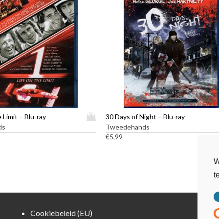
D
e Limit – Blu-ray
30 Days of Night – Blu-ray
i
ds
Tweedehands
t
€
5,99
p
r
W
o
t
d
u
c
t
Cookiebeleid (EU)
h