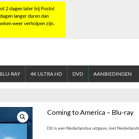
 2 dagen later bij Postnl
 dagen langer duren dan
 weken weer verholpen zijn.
HOP.NL
 BLU-RAY
4K ULTRA HD
DVD
AANBIEDINGEN
Coming to America – Blu-ray
Dit is een Nederlandse uitgave, met Nederland