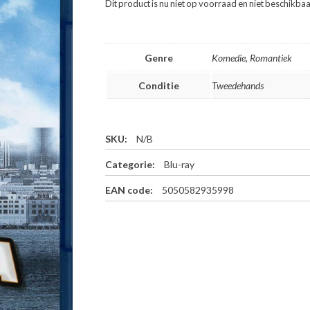
Dit product is nu niet op voorraad en niet beschikbaa
Genre
Komedie, Romantiek
Conditie
Tweedehands
SKU:
N/B
Categorie:
Blu-ray
EAN code:
5050582935998