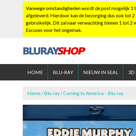
S
Vanwege omstandigheden wordt de post mogelijk 1 tot
k
afgeleverd. Hierdoor kan de bezorging dus ook tot 2
i
gebruikelijk. Dit zal naar verwachting binnen 1 tot 2
p
Excuses voor het ongemak.
t
o
c
o
BLURAYS
n
t
HOME
BLU-RAY
NIEUW IN SEAL
3D
e
n
t
Home
/
Blu-ray
/ Coming to America – Blu-ray