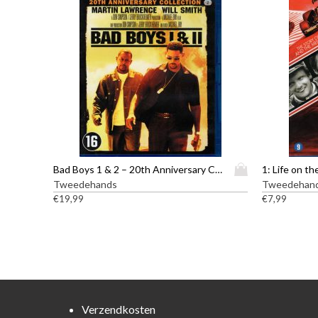
D
Bad Boys 1 & 2 – 20th Anniversary Collection – Blu-ray
1: Life on th
i
Tweedehands
Tweedehan
t
€
19,99
€
7,99
p
r
o
d
u
c
t
Verzendkosten
h