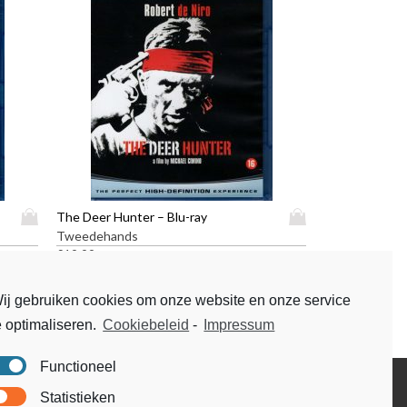
D
D
The Deer Hunter – Blu-ray
i
i
Tweedehands
t
t
€
19,99
p
p
r
r
ij gebruiken cookies om onze website en onze service
o
o
e optimaliseren.
Cookiebeleid
-
Impressum
d
d
u
u
c
c
Functioneel
t
t
Disclaimer
Statistieken
h
h