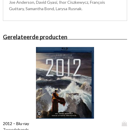
Joe Anderson, David Gyasi, Ihor Ciszkewycz, François
Guétary, Samantha Bond, Larysa Rusnak.
Gerelateerde producten
D
2012 – Blu-ray
i
Tweedehands