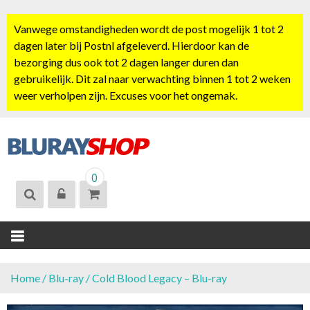
S
k
Vanwege omstandigheden wordt de post mogelijk 1 tot 2
i
dagen later bij Postnl afgeleverd. Hierdoor kan de
p
bezorging dus ook tot 2 dagen langer duren dan
t
gebruikelijk. Dit zal naar verwachting binnen 1 tot 2 weken
o
weer verholpen zijn. Excuses voor het ongemak.
c
o
n
t
BLURAYSHOP.
e
0
NL
n
t
Home
/
Blu-ray
/ Cold Blood Legacy – Blu-ray