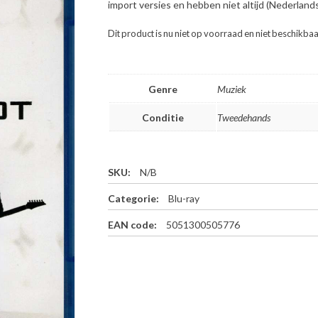
import versies en hebben niet altijd (Nederlands
Dit product is nu niet op voorraad en niet beschikbaa
Genre
Muziek
Conditie
Tweedehands
SKU:
N/B
Categorie:
Blu-ray
EAN code:
5051300505776