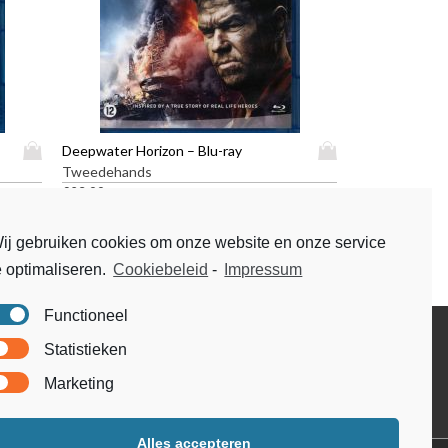
D
D
Deepwater Horizon – Blu-ray
i
i
Tweedehands
t
t
€
23,99
p
p
r
r
ij gebruiken cookies om onze website en onze service
o
o
e optimaliseren.
Cookiebeleid
-
Impressum
d
d
u
u
c
c
Functioneel
t
t
Disclaimer
Statistieken
h
h
Voorwaarden & condities
e
e
Marketing
e
e
f
f
t
t
Alles accepteren