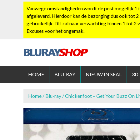
S
Vanwege omstandigheden wordt de post mogelijk 1 tot
k
afgeleverd. Hierdoor kan de bezorging dus ook tot 2
i
gebruikelijk. Dit zal naar verwachting binnen 1 tot 2
p
Excuses voor het ongemak.
t
o
c
o
BLURAYS
n
t
HOME
BLU-RAY
NIEUW IN SEAL
3D
e
n
t
Home
/
Blu-ray
/ Chickenfoot – Get Your Buzz On Li