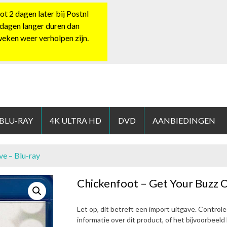
 2 dagen later bij Postnl
 dagen langer duren dan
 weken weer verholpen zijn.
HOP.NL
 BLU-RAY
4K ULTRA HD
DVD
AANBIEDINGEN
ve – Blu-ray
Chickenfoot – Get Your Buzz O
Let op, dit betreft een import uitgave. Control
informatie over dit product, of het bijvoorbeel