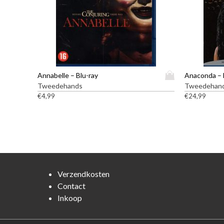
D
Annabelle – Blu-ray
Anaconda – 
i
Tweedehands
Tweedehan
t
€
4,99
€
24,99
p
r
o
d
u
c
t
Verzendkosten
h
Contact
e
Inkoop
e
f
t