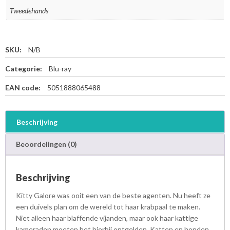
Tweedehands
SKU:
N/B
Categorie:
Blu-ray
EAN code:
5051888065488
Beschrijving
Beoordelingen (0)
Beschrijving
Kitty Galore was ooit een van de beste agenten. Nu heeft ze
een duivels plan om de wereld tot haar krabpaal te maken.
Niet alleen haar blaffende vijanden, maar ook haar kattige
kameraden moeten het hierbij ontgelden. Katten en honden