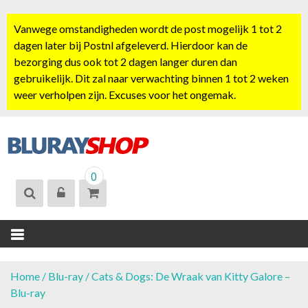
S
k
Vanwege omstandigheden wordt de post mogelijk 1 tot 2
i
dagen later bij Postnl afgeleverd. Hierdoor kan de
p
bezorging dus ook tot 2 dagen langer duren dan
t
gebruikelijk. Dit zal naar verwachting binnen 1 tot 2 weken
o
weer verholpen zijn. Excuses voor het ongemak.
c
o
n
t
BLURAYSHOP.
e
0
NL
n
t
Home
/
Blu-ray
/ Cats & Dogs: De Wraak van Kitty Galore –
Blu-ray