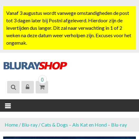
S
k
Vanaf 3 augustus wordt vanwege omstandigheden de post
i
tot 3 dagen later bij Postnl afgeleverd. Hierdoor zijn de
p
levertijden dus langer. Dit zal naar verwachting in 1 of 2
t
weken na deze datum weer verholpen zijn. Excuses voor het
o
ongemak.
c
o
n
t
BLURAYSHOP.
e
0
NL
n
t
Home
/
Blu-ray
/ Cats & Dogs – Als Kat en Hond – Blu-ray