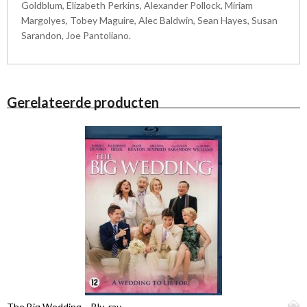
Goldblum, Elizabeth Perkins, Alexander Pollock, Miriam
Margolyes, Tobey Maguire, Alec Baldwin, Sean Hayes, Susan
Sarandon, Joe Pantoliano.
Gerelateerde producten
D
The Big Wedding – Blu-ray